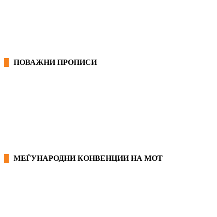
ГРАНСКИ КОЛЕКТИВНИ ДОГОВОРИ
ПОВАЖНИ ПРОПИСИ
ЗАКОНИ ВО РМ
ПРИРАЧНИК ЗА РАБОТНИЧКИ ПРАВА
МЕЃУНАРОДНИ КОНВЕНЦИИ НА МОТ
КОНВЕНЦИИ ВО РМ
ЕКОНОМСКО СОЦИЈАЛЕН СОВЕТ