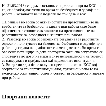
На 21.03.2018 се одржа состанок со претставници на КСС на
кој се обработуваа теми во врска со безбедност и здравје при
работа. Состанокот беше поделен во три дела и тоа:
1.Прашања во врска со активностите на претставниците на
вработените за безбедност и здравје при работа каде беше
објаснето за тековните активности на претставниците на
работниците за безбедност и заштита при работа.
2. Разговор во врска со законската регулатива за работните
односи и почитување на Законот за безбедност и здравје при
работа од страна на вработените и менаџментот. Во врска со
ова беше потенцирано дека постојната законска регулатива се
спроведува во доволна мера и сите неправилности на теренот
се наведуваат и пријавуваат кај надлежните институции.
3. Во третиот дел беше вклучен претставникот на КСС кој
зборуваше за трипартитниот дијалог, функционирањето на
економско социјалниот совет и советот за безбедност и здравје
при работа.
Поврзани новости: