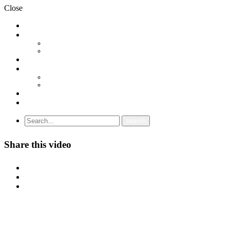
Close
НОВОСТИ
ДОКУМЕНТИ
СТАТУТ
ПРОГРАМА
ГРАНСКИ СИНДИКАТИ
МЕЃУНАРОДНА СОРАБОТКА
СОЈУЗ НА САМОСТОЈНИ СИНДИКАТИ НА ХРВАТСКА (SSSH)
УНИЈА НА СЛОБОДНИ СИНДИКАТИ НА ЦРНА ГОРА (USSCG)
ВИДЕА
ГАЛЕРИЈА
Share this video