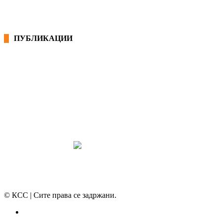
ПУБЛИКАЦИИ
СИНДИКАТ НА 21-ви ВЕК
ПРЕГЛЕД НА МОТ
КОНВЕНЦИИ И ПРЕПОРАКИ ЗА БЗР
МИРНО РЕШАВАЊЕ НА СПОРОВИ
© КСС | Сите права се задржани.
Политика на приватност