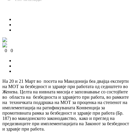
Сподели
0
0
0
0
0
0
На 20 и 21 Март во посета на Македонија беа двајца експерти
на МОТ за безбедност и здравје при работата од седиштето во
Женева. Целта на нивната мисија е запознавање со состојбите
во областа на безбедноста и здравјето при работа, во рамките
на техничката поддршка на МОТ за проценка на степенот на
имплементација на ратификуваната Конвенција за
промотивната рамка за безбедност и здравје при работа (Бр.
187) во македонското законодавство, како и преглед на
предизвиците при имплементацијата на Законот за безбедност
и здравје при работа.