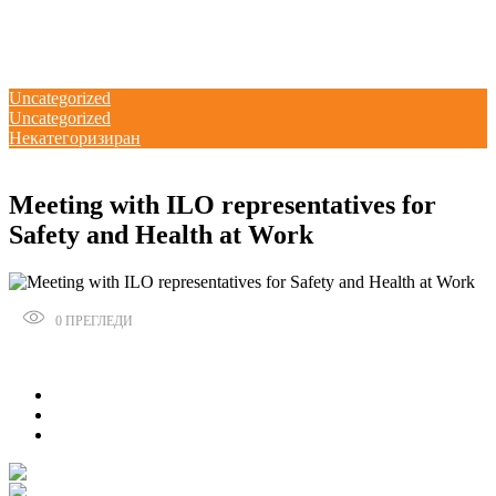
Потпишана „Декларација за партнерство и акција: Заедничка
посветеност за формализација на неформалната економија во Северна
Македонија“ и учество на панел на претседателот Благоја Ралповски
18/02/2026
kss
Uncategorized
Uncategorized
Некатегоризиран
22/03/2018
Meeting with ILO representatives for
Safety and Health at Work
0
ПРЕГЛЕДИ
Сподели
0
0
0
0