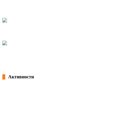
КСС домаќин на меѓународна обука на тема ,,Активно стареење”
организиранa од полскиот синдикат НСЗЗ Солидарност
30/09/2021
Вмрежување на Локалните Економско-социјални совети
29/09/2021
ОТВОРЕН ДЕН СО КСС
20/09/2021
Активности