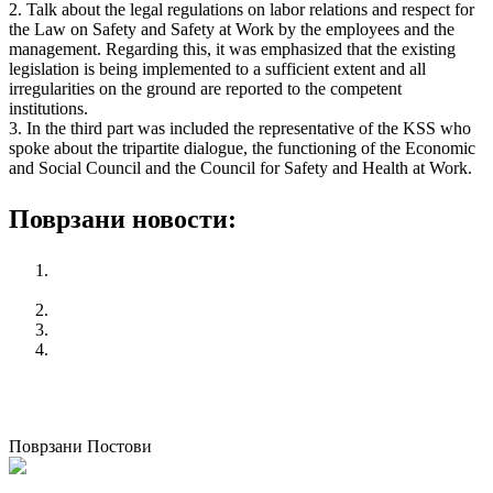
2. Talk about the legal regulations on labor relations and respect for
the Law on Safety and Safety at Work by the employees and the
management. Regarding this, it was emphasized that the existing
legislation is being implemented to a sufficient extent and all
irregularities on the ground are reported to the competent
institutions.
3. In the third part was included the representative of the KSS who
spoke about the tripartite dialogue, the functioning of the Economic
and Social Council and the Council for Safety and Health at Work.
Поврзани новости:
ILO/EC Conference entitled: Industrial relations in Europe:
Fostering equality at work and cross-country convergence
KSS protested in Kicevo
Отворено писмо до Владата
DECENT WORK FOR A BETTER WORLD
претходен
EPSU reaction for the interference of the Government of
Republic of Macedonia in free trade union organizing
следен
FIRST OF MAY PROCLAMATION
Поврзани Постови