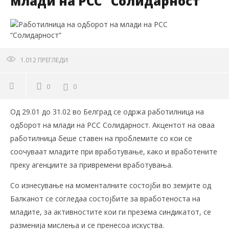
млади на РСС “Солидарност”
1.012
ПРЕГЛЕДИ
0
0
Од 29.01 до 31.02 во Белград се одржа работилница на
одборот на млади на РСС Солидарност. Акцентот на оваа
работилница беше ставен на проблемите со кои се
соочуваат младите при вработување, како и вработените
преку агенциите за привремени вработувања.
Со изнесување на моменталните состојби во земјите од
Балканот се согледаа состојбите за вработеноста на
младите, за активностите кои ги презема синдикатот, се
разменија мислења и се пренесоа искуства.