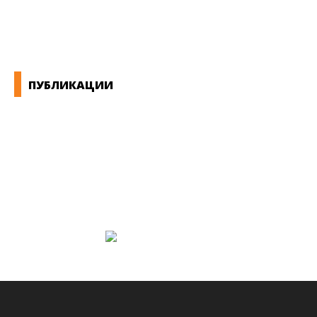
ЕКОНОМСКО СОЦИЈАЛЕН СОВЕТ
ПУБЛИКАЦИИ
СИНДИКАТ НА 21-ви ВЕК
ПРЕГЛЕД НА МОТ
КОНВЕНЦИИ И ПРЕПОРАКИ ЗА БЗР
МИРНО РЕШАВАЊЕ НА СПОРОВИ