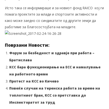
Исто така се информираше и за новиот фонд RAICO кој ги
помага проектите за млади и спортските активности и
како може заедно со синдикатите од другите земји да
работиме за благосостојбата на младите.
Поврзани Новости:
Форум за безбедност и здравје при работа –
Братислава
КСС бара функционирање на ЕСС и намалување
на работното време
Протест на КСС во Кичево
Повеќе случаи на теренска работа за време на
топлотниот бран, КСС со претставка до
Инспекторатот за труд