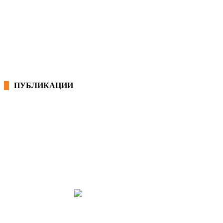
КОНВЕНЦИИ ВО РМ
ЕКОНОМСКО СОЦИЈАЛЕН СОВЕТ
ПУБЛИКАЦИИ
СИНДИКАТ НА 21-ви ВЕК
ПРЕГЛЕД НА МОТ
КОНВЕНЦИИ И ПРЕПОРАКИ ЗА БЗР
МИРНО РЕШАВАЊЕ НА СПОРОВИ