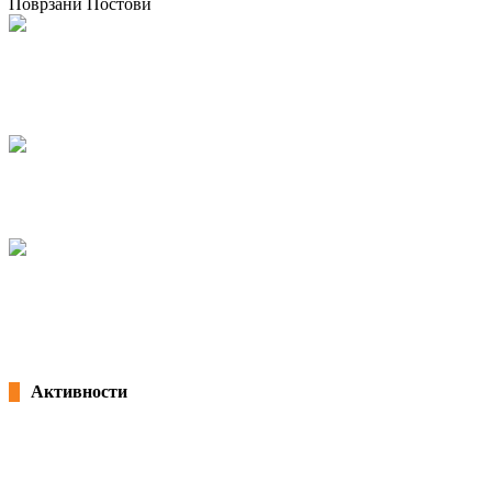
Поврзани Постови
Тренинг курс како дел од проектот “AGRI-EW – Зајакнување на
работниците за подобри информации, консултации и учество во
земјоделскиот сектор”
02/07/2024
kss
Конференција на тема ,,Зајакнување на родовата еднаквост и
справување со вознемирувањето на работно место”
07/03/2024
kss
Конференција на тема ,,Ефектите од покачувањето на минималната
плата врз останатите плати”
25/02/2022
Активности