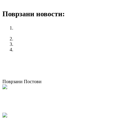
Поврзани новости:
Одржана обука ” Права на младите на работното место-
пристојна работа за младите луѓе “
Прва синдикална школа за млади на КСС
Посета од претставници на Union to Union од Шведска
Одржан вебинар на Комитетот на млади при PERK
претходен
Поддршка од Меѓународната конфедерација на
синдикати
следен
КСС доби поддршка од РСС „Солидарност“ за
почитување на фундаменталните синдикални права
Поврзани Постови
Одржана национална работилница за корпоративно општествено
известување во Македонија
07/05/2026
kss
КСС дел од Годишната конференција на EZA во Брисел: „Социјална
правда во Европа која повторно се вооружува“