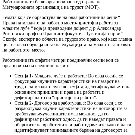
Работилницата беше организирана од страна на
Меѓународната организација на трудот (МОТ).
Темата која се обработуваше на оваа работилница беше “
Права на младите на работно место-пристојна работа за
младите луѓе “ која ја предводеше доцент д-р Александар
Ристовски проф.на Правниот факултет ”Јустинијан први”
Скопје, експерт во областа на трудовото право, кој како главна
цел на оваа обука ја истакна едукацијата на младите за правата
на работното место.
Работилницата опфати четири поединечни сесии кои се
организираа на следниов начин:
Сесија 1- Младите луѓе и работата: Во оваа сесија се
фокусираа клучните карактеристики на пазарот на
трудот за младите луѓе во земјата,идентификувањето на
основните принципи и права на работата и
дефинирањето на “пристојната работа”.
Сесија 2- Договор за вработување: Во оваа сесија се
разработуваа клучни карактеристики на договорите за
вработување-учесниците имаа можност да го
дефинираат работниот однос, да ги наведат правата и
обврските на вработените и работодавачите,како и да ги
идентификуваат минималните барања на договорот за