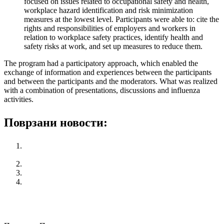
focused on issues related to occupational safety and health,
workplace hazard identification and risk minimization
measures at the lowest level. Participants were able to: cite the
rights and responsibilities of employers and workers in
relation to workplace safety practices, identify health and
safety risks at work, and set up measures to reduce them.
The program had a participatory approach, which enabled the
exchange of information and experiences between the participants
and between the participants and the moderators. What was realized
with a combination of presentations, discussions and influenza
activities.
Поврзани новости:
Training about “Youth Rights at Work – Decent Work for
Young People”
First trade union school for youth of KSS
National Campaign “365 Labor Rights for Youth”
Meeting with representatives from Union to Union from
Sweden
претходен
First trade union school for youth of KSS
следен
KSS announce PUBLIC WARNING PROTEST