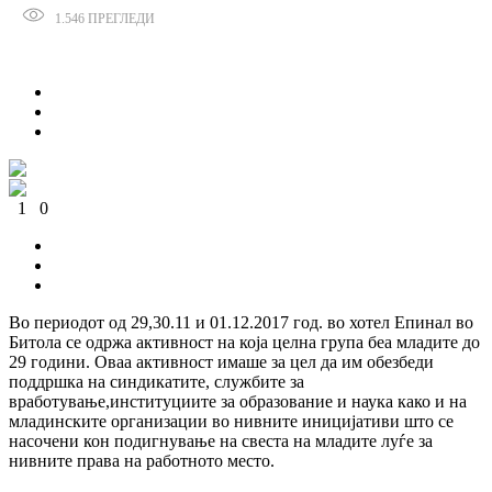
1.546
ПРЕГЛЕДИ
Сподели
+1
1
0
0
1
0
Во периодот од 29,30.11 и 01.12.2017 год. во хотел Епинал во
Битола се одржа активност на која целна група беа младите до
29 години. Оваа активност имаше за цел да им обезбеди
поддршка на синдикатите, службите за
вработување,институциите за образование и наука како и на
младинските организации во нивните иницијативи што се
насочени кон подигнување на свеста на младите луѓе за
нивните права на работното место.