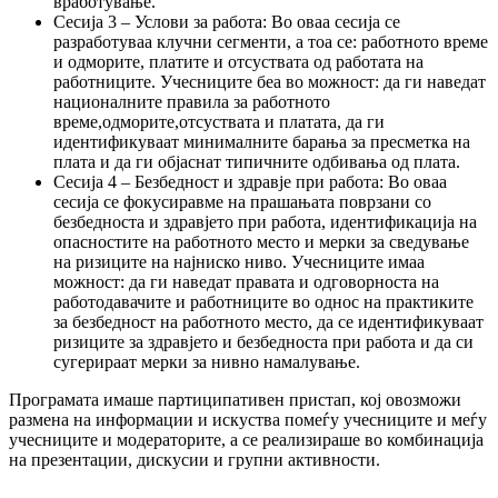
вработување.
Сесија 3 – Услови за работа: Во оваа сесија се
разработуваа клучни сегменти, а тоа се: работното време
и одморите, платите и отсуствата од работата на
работниците. Учесниците беа во можност: да ги наведат
националните правила за работното
време,одморите,отсуствата и платата, да ги
идентификуваат минималните барања за пресметка на
плата и да ги објаснат типичните одбивања од плата.
Сесија 4 – Безбедност и здравје при работа: Во оваа
сесија се фокусиравме на прашањата поврзани со
безбедноста и здравјето при работа, идентификација на
опасностите на работното место и мерки за сведување
на ризиците на најниско ниво. Учесниците имаа
можност: да ги наведат правата и одговорноста на
работодавачите и работниците во однос на практиките
за безбедност на работното место, да се идентификуваат
ризиците за здравјето и безбедноста при работа и да си
сугерираат мерки за нивно намалување.
Програмата имаше партиципативен пристап, кој овозможи
размена на информации и искуства помеѓу учесниците и меѓу
учесниците и модераторите, а се реализираше во комбинација
на презентации, дискусии и групни активности.