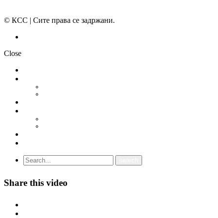
© КСС | Сите права се задржани.
Политика на приватност
Close
НОВОСТИ
ДОКУМЕНТИ
СТАТУТ
ПРОГРАМА
ГРАНСКИ СИНДИКАТИ
МЕЃУНАРОДНА СОРАБОТКА
СОЈУЗ НА САМОСТОЈНИ СИНДИКАТИ НА ХРВАТСКА (SSSH)
УНИЈА НА СЛОБОДНИ СИНДИКАТИ НА ЦРНА ГОРА (USSCG)
ВИДЕА
ГАЛЕРИЈА
Share this video