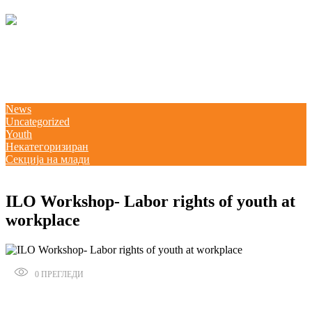
04/03/2026
kss
Потпишана „Декларација за партнерство и акција: Заедничка
посветеност за формализација на неформалната економија во Северна
Македонија“ и учество на панел на претседателот Благоја Ралповски
18/02/2026
kss
News
Uncategorized
Youth
Некатегоризиран
Секција на млади
04/12/2017
ILO Workshop- Labor rights of youth at
workplace
0
ПРЕГЛЕДИ
Сподели