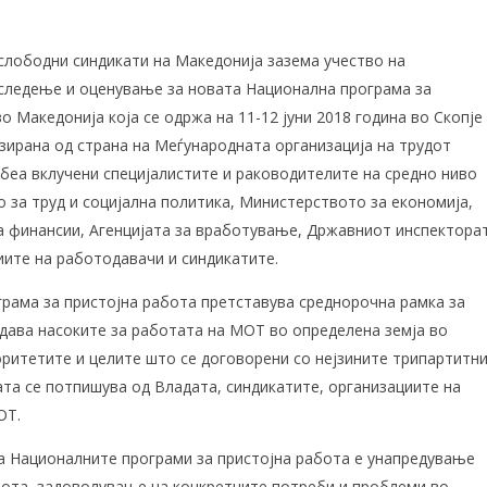
слободни синдикати на Македонија зазема учество на
следење и оценување за новата Национална програма за
о Македонија која се одржа на 11-12 јуни 2018 година во Скопје
изирана од страна на Меѓународната организација на трудот
 беа вклучени специјалистите и раководителите на средно ниво
 за труд и социјална политика, Министерството за економија,
 финансии, Агенцијата за вработување, Државниот инспектора
иите на работодавачи и синдикатите.
рама за пристојна работа претставува среднорочна рамка за
дава насоките за работата на МОТ во определена земја во
оритетите и целите што се договорени со нејзините трипартитн
ата се потпишува од Владата, синдикатите, организациите на
ОТ.
а Националните програми за пристојна работа е унапредување
бота, задоволување на конкретните потреби и проблеми во