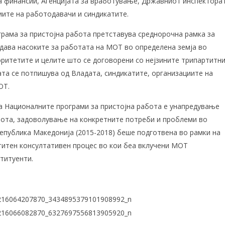
 финансии, Агенцијата за вработување, Државниот инспектора
иите на работодавачи и синдикатите.
рама за пристојна работа претставува среднорочна рамка за
дава насоките за работата на МОТ во определена земја во
оритетите и целите што се договорени со нејзините трипартитн
ата се потпишува од Владата, синдикатите, организациите на
ОТ.
а Националните програми за пристојна работа е унапредување
бота, задоволување на конкретните потреби и проблеми во
Република Македонија (2015-2018) беше подготвена во рамки на
итен консултативен процес во кои беа вклучени МОТ
титуенти.