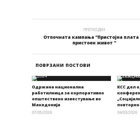
ПРЕТХОДЕН
Отпочната кампања "Пристојна плата 
пристоен живот "
ПОВРЗАНИ ПОСТОВИ
Одржана национална
КСС дел 
работилница за корпоративно
конференц
општествено известување во
„Социјалн
Македонија
повторно
07/05/2026
04/03/2026
kss