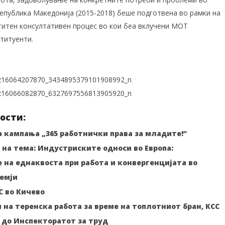
Република Македонија (2015-2018) беше подготвена во рамки на
итен консултативен процес во кои беа вклучени МОТ
титуенти.
ости:
 кампања „365 работнички права за младите!“
на тема: Индустриските односи во Европа:
на еднаквоста при работа и конвергенцијата во
емји
С во Кичево
 на теренска работа за време на топлотниот бран, КСС
 до Инспекторатот за труд