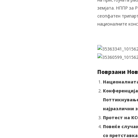
земјата. НППР за 
сеопфатен трипарт
националните конс
Поврзани Нов
Националната
Конференција 
Поттикнување 
најразлични з
Протест на КС
Повеќе случаи
со претставка