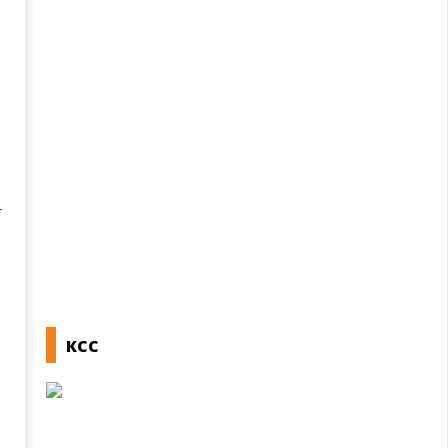
т
и
КСС