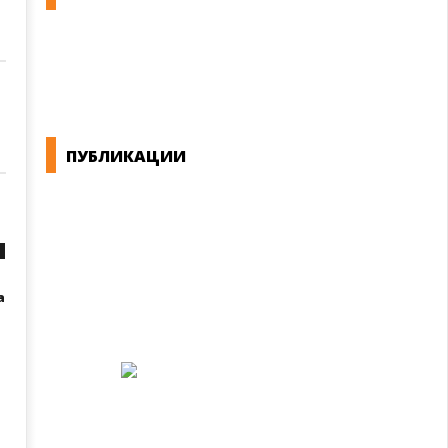
КОНВЕНЦИИ ВО РМ
ЕКОНОМСКО СОЦИЈАЛЕН СОВЕТ
ПУБЛИКАЦИИ
СИНДИКАТ НА 21-ви ВЕК
ПРЕГЛЕД НА МОТ
КОНВЕНЦИИ И ПРЕПОРАКИ ЗА БЗР
МИРНО РЕШАВАЊЕ НА СПОРОВИ
а