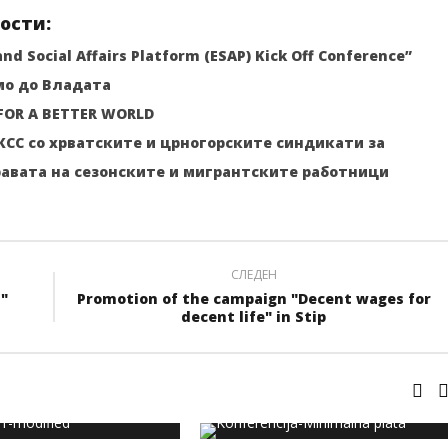
ости:
d Social Affairs Platform (ESAP) Kick Off Conference”
мо до Владата
FOR A BETTER WORLD
КСС со хрватските и црногорските синдикати за
равата на сезонските и мигрантските работници
СЛЕДЕН
"
Promotion of the campaign "Decent wages for
decent life" in Stip