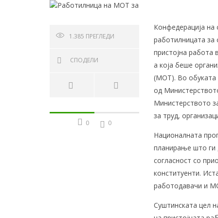
Конфедерација на 
1.385
ПРЕГЛЕДИ
работилницата за 
пристојна работа в
СПОДЕЛИ
а која беше орган
(МОТ). Во обуката
од Министерството
Министерството за
за труд, организац
0
0
Националната прог
планирање што ги 
согласност со при
конституенти. Ист
работодавачи и М
Суштинската цел н
на пристојната ра