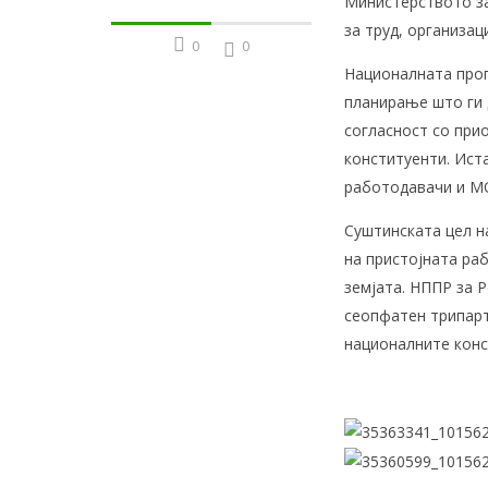
Министерството за
за труд, организац
0
0
Националната прог
планирање што ги 
согласност со при
конституенти. Ист
работодавачи и М
Суштинската цел н
на пристојната ра
земјата. НППР за 
сеопфатен трипарт
националните конс