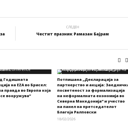
СЛЕДЕН
за
Честит празник Рамазан Бајрам
од Годишната
Потпишана „Декларација за
ија на EZA во Брисел:
партнерство и акција: Заедничк
а правда во Европа која
посветеност за формализација
 се вооружува“
на неформалната економија во
Северна Македонија“ и учество
на панел на претседателот
kss
Благоја Ралповски
18/02/2026
kss