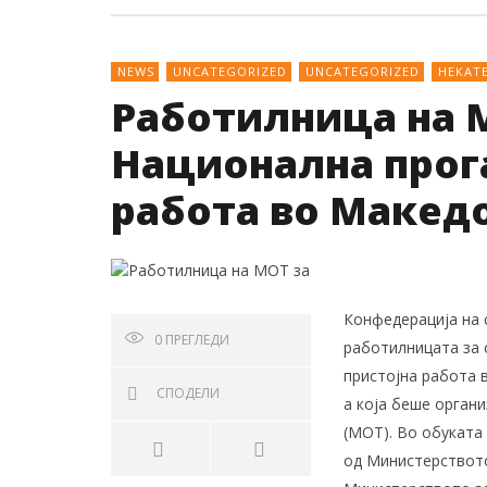
NEWS
UNCATEGORIZED
UNCATEGORIZED
НЕКАТ
Работилница на М
Национална прога
работа во Макед
Конфедерација на 
0
ПРЕГЛЕДИ
работилницата за 
пристојна работа в
СПОДЕЛИ
а која беше орган
(МОТ). Во обуката
од Министерството