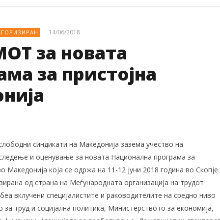
14/06/2018
ЕГОРИЗИРАН
ОТ за новата
ма за пристојна
онија
слободни синдикати на Македонија зазема учество на
следење и оценување за новата Национална програма за
о Македонија која се одржа на 11-12 јуни 2018 година во Скопје
изирана од страна на Меѓународната организација на трудот
 беа вклучени специјалистите и раководителите на средно ниво
 за труд и социјална политика, Министерството за економија,