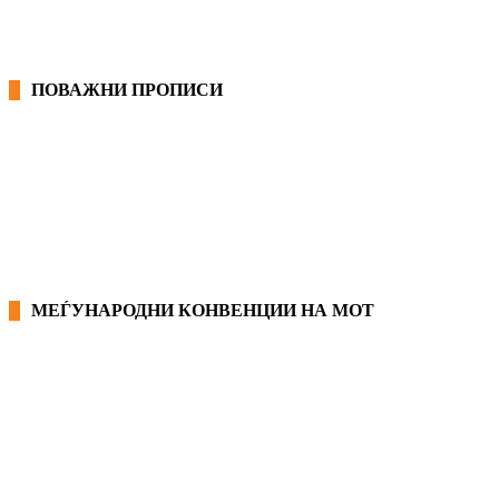
ПОВАЖНИ ПРОПИСИ
ЗАКОНИ ВО РМ
ПРИРАЧНИК ЗА РАБОТНИЧКИ ПРАВА
МЕЃУНАРОДНИ КОНВЕНЦИИ НА МОТ
КОНВЕНЦИИ ВО РМ
ЕКОНОМСКО СОЦИЈАЛЕН СОВЕТ