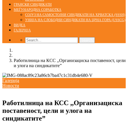
ГРАНСКИ СИНДИКАТИ
МЕЃУНАРОДНА СОРАБОТКА
СОЈУЗ НА САМОСТОЈНИ СИНДИКАТИ НА ХРВАТСКА (SSSH)
УНИЈА НА СЛОБОДНИ СИНДИКАТИ НА ЦРНА ГОРА (USSCG)
ВИДЕА
ГАЛЕРИЈА
Home
Галерија
Работилница на КСС ,,Организaциска поставеност, цели
и улога на синдикатите”
Галерија
Новости
05/08/2020
Работилница на КСС ,,Организaциска
поставеност, цели и улога на
синдикатите”