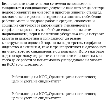
Беа истакнати целите на кои се темели основањето на
синдикатот и синдикалното делување како што се: да осигура
подобар квалитет на животот и пристоен животен стандард,
достоинствена и достапна здравствена заштита, побезбедни
работни места и поздрава работна средина, економска и
социјална сигурност за работниците, пензионерите и
социјално загрозените, да обезбеди еднаквост на сите
националности, вери и политички убедувања кои ја негуваат
каузата за демократија и солидарност, да развие
конструктивни односи базирани на партнерство, социјално
лидерство и активизам, како и транспарентност и одговорност
на членството во синдикалните организации. Исто така беше
даден осврт колку од целите се постигнати и на оние на кои
треба да се работи за понатамошно унапредување на улогата
на КСС во општеството.
Работилница на КСС,,Организaциска поставеност,
цели и улога на синдикатите”
Работилница на КСС,,Организaциска поставеност,
цели и улога на синдикатите”