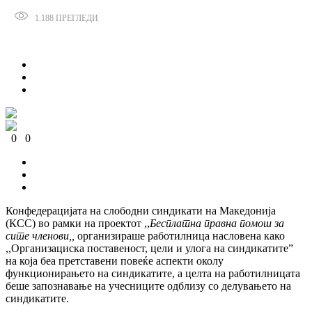
1.188
ПРЕГЛЕДИ
Сподели
0
0
0
0
0
0
Конфедерацијата на слободни синдикати на Македонија
(КСС) во рамки на проектот ,,
Бесплатна правна помош за
сите членови,,
организираше работилница насловена како
,,Организaциска поставеност, цели и улога на синдикатите”
на која беа претставени повеќе аспекти околу
функционирањето на синдикатите, а целта на работилницата
беше запознавање на учесниците одблизу со делувањето на
синдикатите.