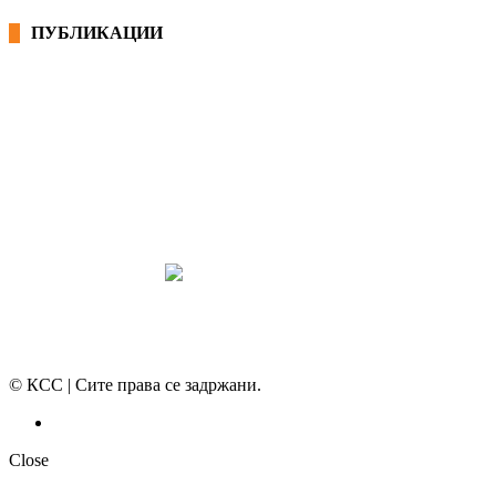
ПУБЛИКАЦИИ
СИНДИКАТ НА 21-ви ВЕК
ПРЕГЛЕД НА МОТ
КОНВЕНЦИИ И ПРЕПОРАКИ ЗА БЗР
МИРНО РЕШАВАЊЕ НА СПОРОВИ
© КСС | Сите права се задржани.
Политика на приватност
Close