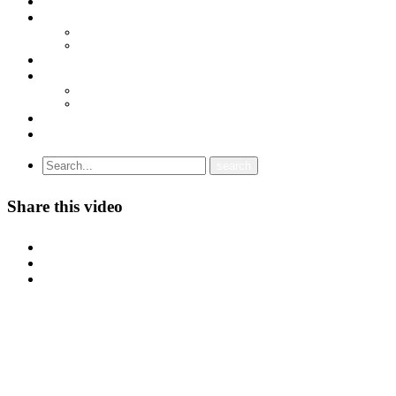
НОВОСТИ
ДОКУМЕНТИ
СТАТУТ
ПРОГРАМА
ГРАНСКИ СИНДИКАТИ
МЕЃУНАРОДНА СОРАБОТКА
СОЈУЗ НА САМОСТОЈНИ СИНДИКАТИ НА ХРВАТСКА (SSSH)
УНИЈА НА СЛОБОДНИ СИНДИКАТИ НА ЦРНА ГОРА (USSCG)
ВИДЕА
ГАЛЕРИЈА
Share this video