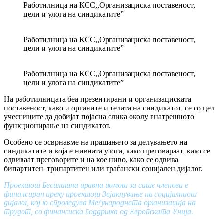
Работилница на КСС,,Организaциска поставеност,
цели и улога на синдикатите”
Работилница на КСС,,Организaциска поставеност,
цели и улога на синдикатите”
Работилница на КСС,,Организaциска поставеност,
цели и улога на синдикатите”
На работилницата беа презентирани и организациската
поставеност, како и органите и телата на синдикатот, се со цел
учесниците да добијат појасна слика околу внатрешното
функционирање на синдикатот.
Особено се осврнавме на прашањето за делувањето на
синдикатите и која е нивната улога, како преговараат, како се
одвиваат преговорите и на кое ниво, како се одвива
бипартитен, трипартитен или граѓански социјален дијалог.
Проектот Бесплатна правна помош за сите членови е
финансиран преку проектот Зајакнување на социјалниот
дијалог, кој го спроведува Меѓународната организација на
трудот, со финансиска поддршка од Европската Унија.