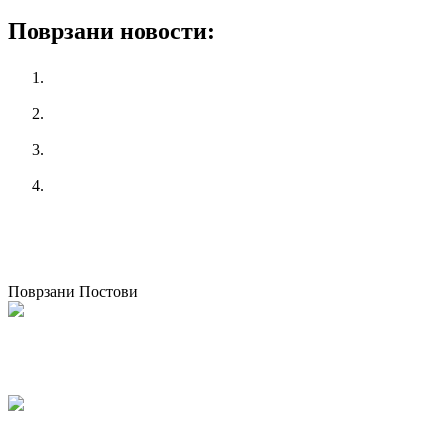
Поврзани новости:
КСС го одбележи 8 март под мотото „Не сакаме цвеќе,
сакаме поголеми права“
Се одржа третата синдикална школа во организација на
КСС
КСС ГИ ОБУЧУВА СВОИТЕ ЧЛЕНОВИ за примена на
мерките и протоколите за заштита од Ковид – 19
Работилница на КСС „Закони за вработените во јавниот
сектор и нивна практична примена “
претходен
Колку денови годишен одмор ми следуваат?
следен
Работилница на КСС „Постапка за права од работен
однос“
Поврзани Постови
Одржана национална работилница за корпоративно општествено
известување во Македонија
07/05/2026
kss
КСС дел од Годишната конференција на EZA во Брисел: „Социјална