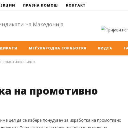
СЕКЦИИ
ПРАВНА ПОМОШ
КОНТАКТ
НДИКАТИ
МЕЃУНАРОДНА СОРАБОТКА
ВИДЕА
Г
А ПРОМОТИВНО ВИДЕО
ка на промотивно
има цел да се избере понудувач за изработка на промотивно
 проектот Привлекување на нови членови и нетипични