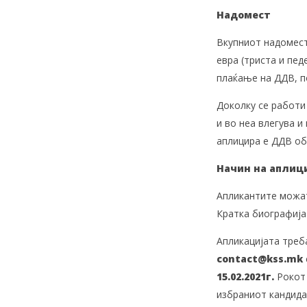
Надомест
Вкупниот надомест 
евра (триста и пе
плаќање на ДДВ, п
Доколку се работи 
и во неа влегува 
аплицира е ДДВ об
Начин на аплици
Апликантите можат
Кратка биографија
Апликацијата треб
contact@kss.mk
15.02.2021
г
.
Рокот 
избраниот кандида