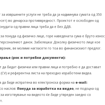
за извршените услуги не треба да ја надминува сумата од 350
десет) во денарска противвредност. Проектот е ослободен од
онудата од правни лица треба да е без ДДВ.
за понуда од физичко лице, горе наведената сума е бруто износ
и персоналниот данок. Забелешка: Доколку физичкото лице кое
врзник, ве молиме нагласете го тоа во финансискиот предлог.
рање (рок и потребни документи):
 да бидат физички или правни лица и потребно е да достават
 (CV) и референтна листа на преходно изработени видеа.
а да биде испратена во електронска форма на
е-м
ail
:
со наслов:
Понуда за изработка на видеo
, не подоцна од
за изготвување на видеото ќе биде утвреден заедно со
т.