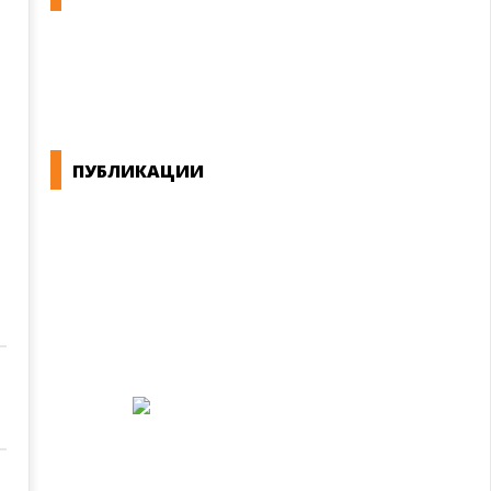
КОНВЕНЦИИ ВО РМ
ЕКОНОМСКО СОЦИЈАЛЕН СОВЕТ
и
ПУБЛИКАЦИИ
СИНДИКАТ НА 21-ви ВЕК
ПРЕГЛЕД НА МОТ
КОНВЕНЦИИ И ПРЕПОРАКИ ЗА БЗР
МИРНО РЕШАВАЊЕ НА СПОРОВИ