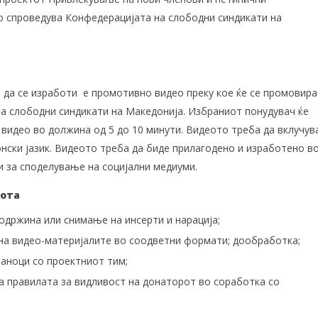
о спроведува Конфедерацијата на слободни синдикати на
 да се изработи е промотивно видео преку кое ќе се промовира
а слободни синдикати на Македонија. Избраниот понудувач ќе
 видео во должина од 5 до 10 минути. Видеото треба да вклучув
онски јазик. Видеото треба да биде прилагодено и изработено в
 за споделување на социјални медиуми.
бота
држина или снимање на инсерти и нарација;
а видео-материјалите во соодветни формати; дообработка;
аноци со проектниот тим;
 правилата за видливост на донаторот во соработка со