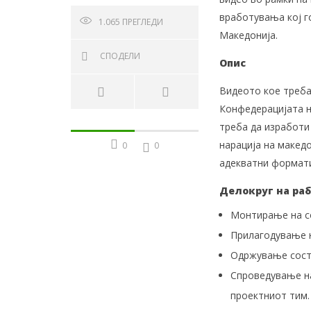
вработувања кој г
1.065
ПРЕГЛЕДИ
Македонија.
СПОДЕЛИ
Опис
Видеото кое треба
Конфедерацијата н
треба да изработи
нарација на макед
0
0
адекватни формати
Делокруг на ра
Монтирање на со
Прилагодување н
Одржување сост
Спроведување на
проектниот тим.