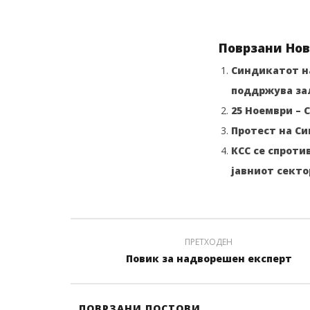
Поврзани Нов
Синдикатот на
поддржува за
25 Ноември –
Протест на Си
КСС се спроти
јавниот секто
ПРЕТХОДЕН
Повик за надворешен експерт
ПОВРЗАНИ ПОСТОВИ