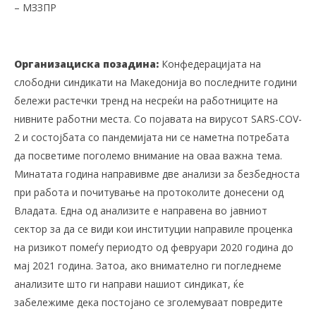
– МЗЗПР
Организациска позадина:
Конфедерацијата на
слободни синдикати на Македонија во последните години
бележи растечки тренд на несреќи на работниците на
нивните работни места. Со појавата на вирусот SARS-COV-
2 и состојбата со пандемијата ни се наметна потребата
да посветиме поголемо внимание на оваа важна тема.
Минатата година направивме две анализи за безбедноста
при работа и почитување на протоколите донесени од
Владата. Една од анализите е направена во јавниот
сектор за да се види кои институции направиле проценка
на ризикот помеѓу периодто од февруари 2020 година до
мај 2021 година. Затоа, ако внимателно ги погледнеме
анализите што ги направи нашиот синдикат, ќе
забележиме дека постојано се зголемуваат повредите