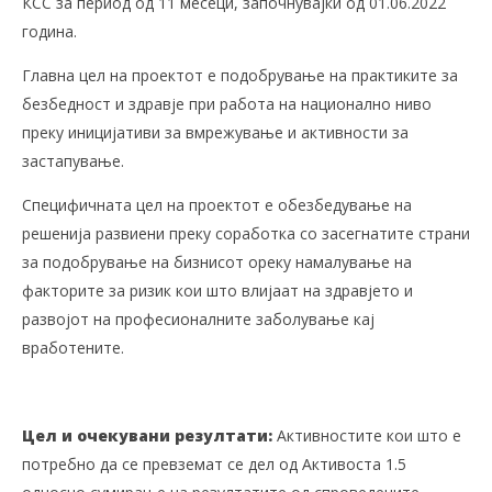
КСС за период од 11 месеци, започнувајќи од 01.06.2022
година.
Главна цел на проектот е подобрување на практиките за
безбедност и здравје при работа на национално ниво
преку иницијативи за вмрежување и активности за
застапување.
Специфичната цел на проектот е обезбедување на
решенија развиени преку соработка со засегнатите страни
за подобрување на бизнисот ореку намалување на
факторите за ризик кои што влијаат на здравјето и
развојот на професионалните заболување кај
вработените.
Цел и очекувани резултати:
Активностите кои што е
потребно да се превземат се дел од Активоста 1.5