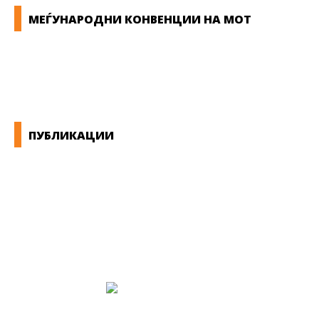
МЕЃУНАРОДНИ КОНВЕНЦИИ НА МОТ
КОНВЕНЦИИ ВО РМ
ЕКОНОМСКО СОЦИЈАЛЕН СОВЕТ
ПУБЛИКАЦИИ
СИНДИКАТ НА 21-ви ВЕК
ПРЕГЛЕД НА МОТ
КОНВЕНЦИИ И ПРЕПОРАКИ ЗА БЗР
МИРНО РЕШАВАЊЕ НА СПОРОВИ