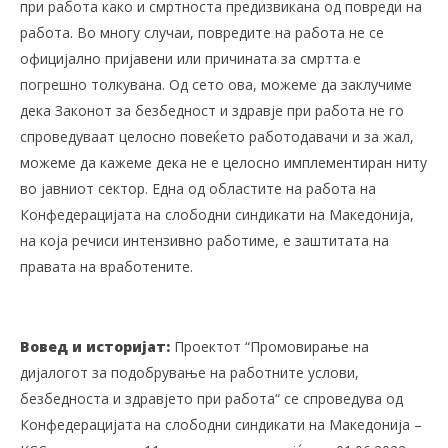
при работа како и смртноста предизвикана од повреди на
работа. Во многу случаи, повредите на работа не се
официјално пријавени или причината за смртта е
погрешно толкувана. Од сето ова, можеме да заклучиме
дека Законот за безбедност и здравје при работа не го
спроведуваат целосно повеќето работодавачи и за жал,
можеме да кажеме дека не е целосно имплементиран ниту
во јавниот сектор. Една од областите на работа на
Конфедерацијата на слободни синдикати на Македонија,
на која речиси интензивно работиме, е заштитата на
правата на вработените.
Вовед и историјат:
Проектот “Промовирање на
дијалогот за подобрување на работните услови,
безбедноста и здравјето при работа“ се спроведува од
Конфедерацијата на слободни синдикати на Македонија –