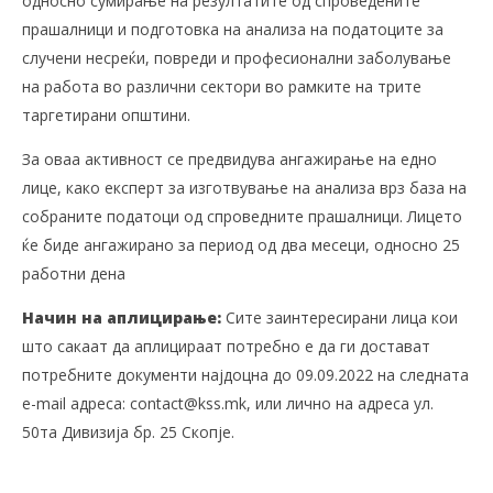
односно сумирање на резултатите од спроведените
прашалници и подготовка на анализа на податоците за
случени несреќи, повреди и професионални заболување
на работа во различни сектори во рамките на трите
таргетирани општини.
За оваа активност се предвидува ангажирање на едно
лице, како експерт за изготвување на анализа врз база на
собраните податоци од спроведните прашалници. Лицето
ќе биде ангажирано за период од два месеци, односно 25
работни дена
Начин на аплицирање:
Сите заинтересирани лица кои
што сакаат да аплицираат потребно е да ги достават
потребните документи најдоцна до 09.09.2022 на следната
e-mail адреса: contact@kss.mk, или лично на адреса ул.
50та Дивизија бр. 25 Скопје.