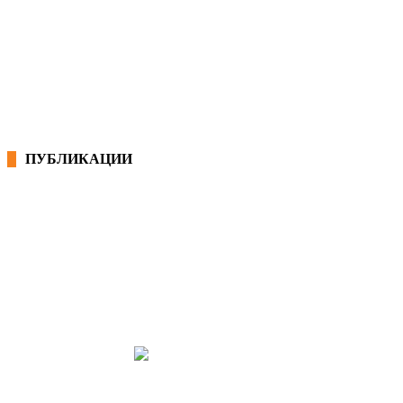
КОНВЕНЦИИ ВО РМ
ЕКОНОМСКО СОЦИЈАЛЕН СОВЕТ
ПУБЛИКАЦИИ
СИНДИКАТ НА 21-ви ВЕК
ПРЕГЛЕД НА МОТ
КОНВЕНЦИИ И ПРЕПОРАКИ ЗА БЗР
МИРНО РЕШАВАЊЕ НА СПОРОВИ