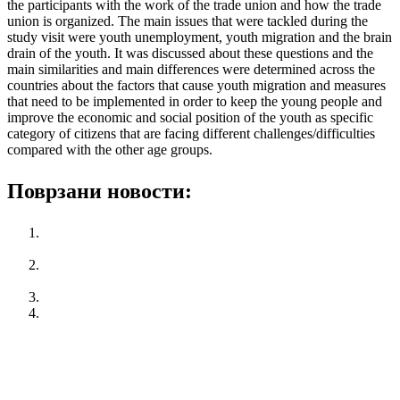
the participants with the work of the trade union and how the trade
union is organized. The main issues that were tackled during the
study visit were youth unemployment, youth migration and the brain
drain of the youth. It was discussed about these questions and the
main similarities and main differences were determined across the
countries about the factors that cause youth migration and measures
that need to be implemented in order to keep the young people and
improve the economic and social position of the youth as specific
category of citizens that are facing different challenges/difficulties
compared with the other age groups.
Поврзани новости:
KSS attended Executive Committee of European Trade
Union Confederation (ETUC)
Workshop for designing employment programs for young
people
KSS published the Manifesto on measures and requests
National Campaign “365 Labor Rights for Youth”
претходен
Workshop for designing employment programs for
young people
следен
Views and demands of KSS adopted on а regular session on
the Conference of KSS