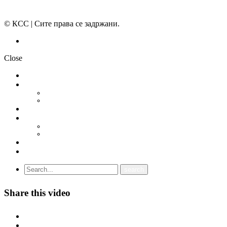
© КСС | Сите права се задржани.
Политика на приватност
Close
НОВОСТИ
ДОКУМЕНТИ
СТАТУТ
ПРОГРАМА
ГРАНСКИ СИНДИКАТИ
МЕЃУНАРОДНА СОРАБОТКА
СОЈУЗ НА САМОСТОЈНИ СИНДИКАТИ НА ХРВАТСКА (SSSH)
УНИЈА НА СЛОБОДНИ СИНДИКАТИ НА ЦРНА ГОРА (USSCG)
ВИДЕА
ГАЛЕРИЈА
Share this video