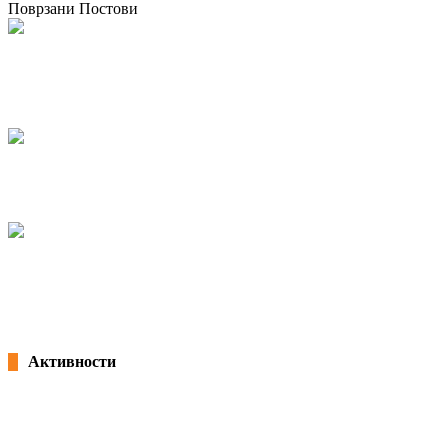
Поврзани Постови
Тренинг курс како дел од проектот “AGRI-EW – Зајакнување на
работниците за подобри информации, консултации и учество во
земјоделскиот сектор”
02/07/2024
kss
Конференција на тема ,,Зајакнување на родовата еднаквост и
справување со вознемирувањето на работно место”
07/03/2024
kss
Конференција на тема ,,Ефектите од покачувањето на минималната
плата врз останатите плати”
25/02/2022
Активности