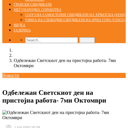
ГРАНСКИ СИНДИКАТИ
МЕЃУНАРОДНА СОРАБОТКА
СОЈУЗ НА САМОСТОЈНИ СИНДИКАТИ НА ХРВАТСКА (SSSH)
УНИЈА НА СЛОБОДНИ СИНДИКАТИ НА ЦРНА ГОРА (USSCG)
ВИДЕА
ГАЛЕРИЈА
Home
Новости
Одбележан Светскиот ден на пристојна работа- 7ми
Октомври
Новости
07/10/2016
Одбележан Светскиот ден на
пристојна работа- 7ми Октомври
1.010
ПРЕГЛЕДИ