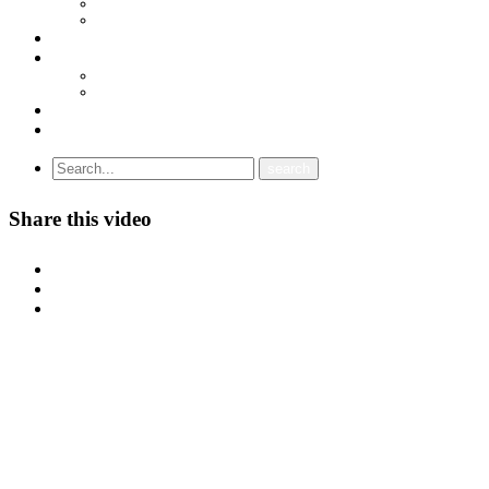
СТАТУТ
ПРОГРАМА
ГРАНСКИ СИНДИКАТИ
МЕЃУНАРОДНА СОРАБОТКА
СОЈУЗ НА САМОСТОЈНИ СИНДИКАТИ НА ХРВАТСКА (SSSH)
УНИЈА НА СЛОБОДНИ СИНДИКАТИ НА ЦРНА ГОРА (USSCG)
ВИДЕА
ГАЛЕРИЈА
Share this video