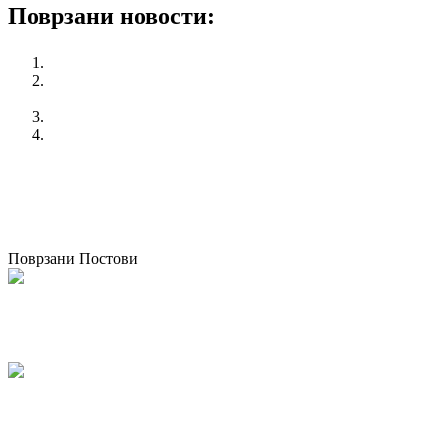
Поврзани новости:
Форум за безбедност и здравје при работа – Братислава
КСС бара функционирање на ЕСС и намалување на
работното време
Протест на КСС во Кичево
Повеќе случаи на теренска работа за време на
топлотниот бран, КСС со претставка до Инспекторатот
за труд
претходен
“Платформа за вработување и социјални работи”
следен
Присуство на КСС на Извршниот комитет на
Европската конфедерација на синдикати (ETUC)
Поврзани Постови
Одржана национална работилница за корпоративно општествено
известување во Македонија
07/05/2026
kss
КСС дел од Годишната конференција на EZA во Брисел: „Социјална
правда во Европа која повторно се вооружува“
04/03/2026
kss