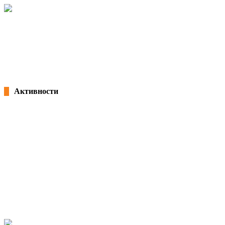
Потпишана „Декларација за партнерство и акција: Заедничка
посветеност за формализација на неформалната економија во Северна
Македонија“ и учество на панел на претседателот Благоја Ралповски
18/02/2026
kss
Активности