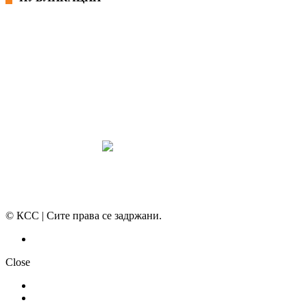
СИНДИКАТ НА 21-ви ВЕК
ПРЕГЛЕД НА МОТ
КОНВЕНЦИИ И ПРЕПОРАКИ ЗА БЗР
МИРНО РЕШАВАЊЕ НА СПОРОВИ
© КСС | Сите права се задржани.
Политика на приватност
Close
НОВОСТИ
ДОКУМЕНТИ