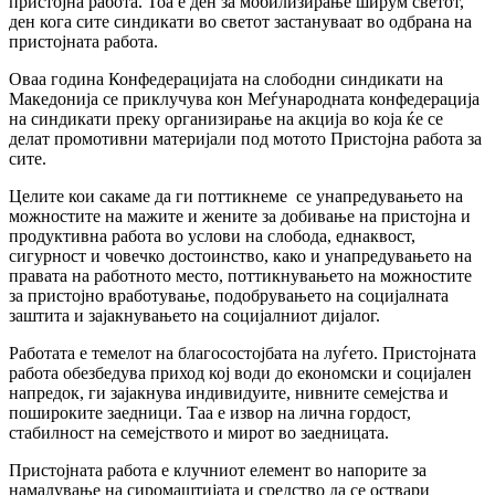
пристојна работа. Тоа е ден за мобилизирање ширум светот,
ден кога сите синдикати во светот застануваат во одбрана на
пристојната работа.
Оваа година Конфедерацијата на слободни синдикати на
Македонија се приклучува кон Меѓународната конфедерација
на синдикати преку организирање на акција во која ќе се
делат промотивни материјали под мотото Пристојна работа за
сите.
Целите кои сакаме да ги поттикнеме се унапредувањето на
можностите на мажите и жените за добивање на пристојна и
продуктивна работа во услови на слобода, еднаквост,
сигурност и човечко достоинство, како и унапредувањето на
правата на работното место, поттикнувањето на можностите
за пристојно вработување, подобрувањето на социјалната
заштита и зајакнувањето на социјалниот дијалог.
Работата е темелот на благосостојбата на луѓето. Пристојната
работа обезбедува приход кој води до економски и социјален
напредок, ги зајакнува индивидуите, нивните семејства и
пошироките заедници. Таа е извор на лична гордост,
стабилност на семејството и мирот во заедницата.
Пристојната работа е клучниот елемент во напорите за
намалување на сиромаштијата и средство да се оствари