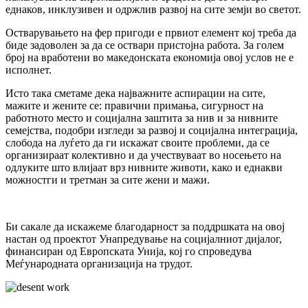
еднаков, инклузивен и одржлив развој на сите земји во светот.
Остварувањето на фер пригоди е првиот елемент кој треба да
биде задоволен за да се оствари пристојна работа. За голем
број на вработени во македонската економија овој услов не е
исполнет.
Исто така сметаме дека најважните аспирации на сите,
мажите и жените се: правични примања, сигурност на
работното место и социјална заштита за нив и за нивните
семејства, подобри изгледи за развој и социјална интеграција,
слобода на луѓето да ги искажат своите проблеми, да се
организираат колективно и да учествуваат во носењето на
одлуките што влијаат врз нивните животи, како и еднакви
можностги и третман за сите жени и мажи.
Би сакале да искажеме благодарност за поддршката на овој
настан од проектот Унапредување на социјалниот дијалог,
финансиран од Европската Унија, кој го спроведува
Меѓународната организација на трудот.