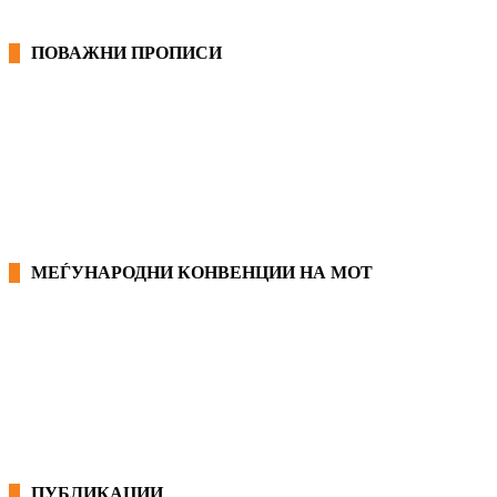
ПОВАЖНИ ПРОПИСИ
ЗАКОНИ ВО РМ
ПРИРАЧНИК ЗА РАБОТНИЧКИ ПРАВА
МЕЃУНАРОДНИ КОНВЕНЦИИ НА МОТ
КОНВЕНЦИИ ВО РМ
ЕКОНОМСКО СОЦИЈАЛЕН СОВЕТ
ПУБЛИКАЦИИ