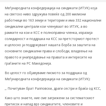
Меѓународната конфедерација на синдикати (ИТУК) која
на светско ниво здружува повеќе од 200 милиони
работници во 163 земји и територии и има 332 национални
синдикaлни централи кои членуваат во ИТУК, а во
рамките на кои и КСС е полноправна членка, изразија
солидарност и поддршка на КСС за претстојниот протест
и целосно ја поддржуваат нашата борба за заштита на
основните синдикални права и слободи, владеење на
правото и унапредување на правата и интересите на
граѓаните на РС Македонија.
Во целост го објавуваме писмото за поддршка од
Меѓународната конфедерација на синдикати (ИТУК):
,, Почитуван брат Ралповски, драги сестри и браќа од КСС,
Како што знаете, ние сме загрижени за систематскиот
притисок и напад врз синдикатите, членовите и