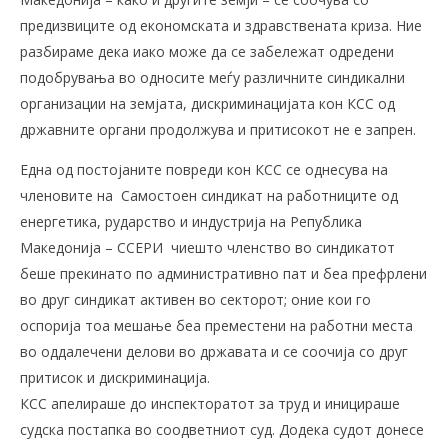
предизвиците од економската и здравствената криза. Ние
разбираме дека иако може да се забележат одредени
подобрувања во односите меѓу различните синдикални
организации на земјата, дискриминацијата кон КСС од
државните органи продолжува и притисокот не е запрен.
Една од постојаните повреди кон КСС се однесува на
членовите на Самостоен синдикат на работниците од
енергетика, рударство и индустрија на Република
Македонија – ССЕРИ чиешто членство во синдикатот
беше прекинато по административно пат и беа префрлени
во друг синдикат активен во секторот; оние кои го
оспорија тоа мешање беа преместени на работни места
во оддалечени делови во државата и се соочија со друг
притисок и дискриминација.
КСС апелираше до инспекторатот за труд и иницираше
судска постапка во соодветниот суд. Додека судот донесе