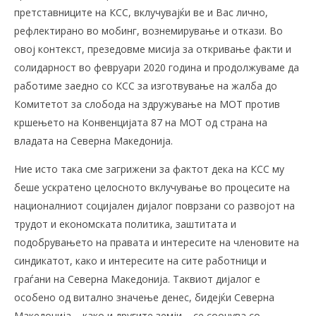
претставниците на КСС, вклучувајќи ве и Вас лично,
рефлектирано во мобинг, вознемирување и откази. Во
овој контекст, презедовме мисија за откривање факти и
солидарност во февруари 2020 година и продолжуваме да
работиме заедно со КСС за изготвување на жалба до
Комитетот за слобода на здружување на МОТ против
кршењето на Конвенцијата 87 на МОТ од страна на
владата на Северна Македонија.
Ние исто така сме загрижени за фактот дека на КСС му
беше ускратено целосното вклучување во процесите на
националниот социјален дијалог поврзани со развојот на
трудот и економската политика, заштитата и
подобрувањето на правата и интересите на членовите на
синдикатот, како и интересите на сите работници и
граѓани на Северна Македонија. Таквиот дијалог е
особено од витално значење денес, бидејќи Северна
Македонија – како и другите земји – се соочува со