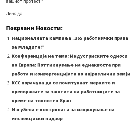
вашиот протест!”
Линк до
Писмото за поддршка од ИТУК
Поврзани Новости:
Националната кампања „365 работнички права
за младите!“
Конференција на тема: Индустриските односи
во Европа: Поттикнување на еднаквоста при
работа и конвергенцијата во најразлични земји
КСС порачува да се почитуваат мерките и
препораките за заштита на работниците за
време на топлотен бран
Изгубена е контролата за извршување на
инспекциски надзор