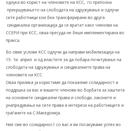
одлука во корист на членовите на КСС, го препозна
прекршувањето на слободата на здружување и одлучи
сите работници кои беа трансферирани во друга
синдикална организација да се вратат како членови на
ССЕРИ при КСС, оваа пресуда не беше имплементирана во
пракса.
Во овие услови КСС одлучи да направи мобилизација на
15- ти април и од властите за да побара почитување на
слободата на здружување и синдикалните права на
членовите на КСС.
Оваа прилика ја користиме да покажеме солидарност и
поддршка за вас и вашите членови во борбата за заштита
на основните синдикални права и слободи, законите и
унапредувања на сите права и интереси на работниците и
граѓаните на С.Македонија.
Ние сме во солидарност со вас и ви посакуваме успех во