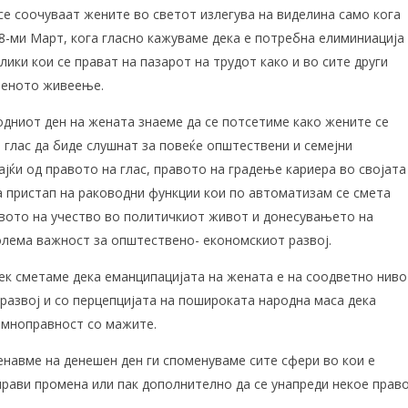
се соочуваат жените во светот излегува на виделина само кога
 8-ми Март, кога гласно кажуваме дека е потребна елиминиација
лики кои се прават на пазарот на трудот како и во сите други
веното живеење.
одниот ден на жената знаеме да се потсетиме како жените се
 глас да биде слушнат за повеќе општествени и семејни
јќи од правото на глас, правото на градење кариера во својата
а пристап на раководни функции кои по автоматизам се смета
авото на учество во политичкиот живот и донесувањето на
голема важност за општествено- економскиот развој.
век сметаме дека еманципацијата на жената е на соодветно ниво
развој и со перцепцијата на пошироката народна маса дека
амноправност со мажите.
енавме на денешен ден ги споменуваме сите сфери во кои е
прави промена или пак дополнително да се унапреди некое право