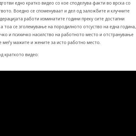
дготви едно кратко видео со кое споделува факти во врска со
вото. Воедно се споменуваат и дел од заложбите и клучните
дерацијата работи изминатите години преку сите достапни
 а тоа се зголемување на породилното отсуство на една година,
чко и психичко насилство на работното место и отстранување
е меѓу мажите и жените за исто работно место.
од краткото видео: