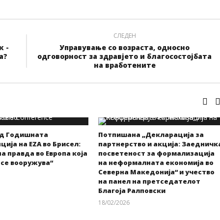
СЛЕДЕН
к -
Управување со возраста, односно
а?
одговорност за здравјето и благосостојбата
на вработените
од Годишната
Потпишана „Декларација за
ија на EZA во Брисел:
партнерство и акција: Заедничк
а правда во Европа која
посветеност за формализација
 се вооружува“
на неформалната економија во
Северна Македонија“ и учество
на панел на претседателот
kss
Благоја Ралповски
18/02/2026
kss