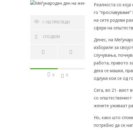
Реалноста со која 
го “прославуваме”
на сите родови раз
1.182
ПРЕГЛЕДИ
сфери на општест
СПОДЕЛИ
Денес, на Меѓунар
избориле за својот
случувања, почнува
работа, правото з
дека се машки, пр
0
0
одлуки кои се од 
Сега, во 21- виот 
со општествениот 
жените уживаат р
Но, како што спом
потребно да се на