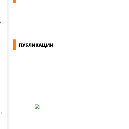
КОНВЕНЦИИ ВО РМ
ЕКОНОМСКО СОЦИЈАЛЕН СОВЕТ
е
.
ПУБЛИКАЦИИ
СИНДИКАТ НА 21-ви ВЕК
ПРЕГЛЕД НА МОТ
КОНВЕНЦИИ И ПРЕПОРАКИ ЗА БЗР
МИРНО РЕШАВАЊЕ НА СПОРОВИ
а