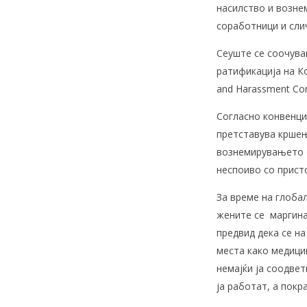
насилство и возне
соработници и сли
Сеуште се соочува
ратификација на Ко
and Harassment Con
Согласно конвенци
претставува кршењ
вознемирувањето с
неспоиво со прист
За време на глобал
жените се маргина
предвид дека се на
места како медици
немајќи ја соодвет
ја работат, а покр