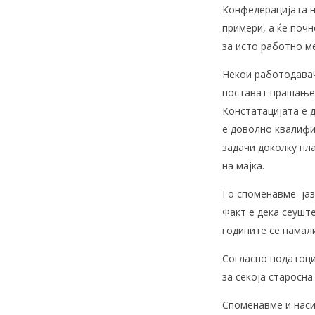
Конфедерацијата н
примери, а ќе поч
за исто работно м
Некои работодавач
постават прашањет
Констатацијата е 
е доволно квалифи
задачи доколку пла
на мајка.
Го споменавме јаз
Факт е дека сеуште
годините се намали
Согласно податоцит
за секоја старосна 
Споменавме и наси