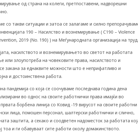
мирување од страна на колеги, претпоставени, надворешни
чно.
ме со такви ситуации и затоа се залагаме и силно препорачувам
нвенцијата 190 – Насилство и вознемирување ( C190 – Violence
vention, 2019 (No. 190) ) на Меѓународната организација на труд
јата, насилството и вознемирувањето во светот на работата
е или злоупотреба на човековите права, насилството и
е закана за еднаквите можности што е неприфатливо и
ојна и достоинствена работа.
на пандемија со која се соочуваме последнава година дена
лизирани во однос на своите работнички права имајќи во
 првата борбена линија со Ковид -19 вирусот на своите работни
нски лица, помошен персонал, шалтерски работнички и слично,
ната заштита, а секако и соодветен надоместок за работата кој
ај тоа и ги обавуваат сите работи околу домакинството.