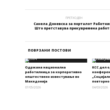
ПРЕТХОДЕН
Санела Доневска за порталот Работни
Што претставува прекувремена работ
ПОВРЗАНИ ПОСТОВИ
Одржана национална
КСС дел 
работилница за корпоративно
конференц
општествено известување во
„Социјалн
Македонија
повторно
07/05/2026
04/03/2026
kss