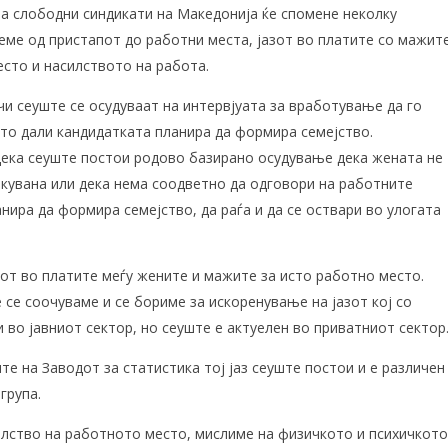
а слободни синдикати на Македонија ќе спомене неколку
неме од пристапот до работни места, јазот во платите со мажит
есто и насилството на работа.
и сеуште се осудуваат на интервјуата за вработување да го
о дали кандидатката планира да формира семејство.
дека сеуште постои родово базирано осудување дека жената не
кувана или дека нема соодветно да одговори на работните
нира да формира семејство, да раѓа и да се оствари во улогата
от во платите меѓу жените и мажите за исто работно место.
 се соочуваме и се бориме за искоренување на јазот кој со
 во јавниот сектор, но сеуште е актуелен во приватниот сектор
е на Заводот за статистика тој јаз сеуште постои и е различен
група.
лство на работното место, мислиме на физичкото и психичкото