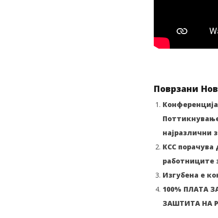
Поврзани Нов
Конференција 
Поттикнување 
најразлични з
КСС порачува 
работниците з
Изгубена е к
100% ПЛАТА З
ЗАШТИТА НА 