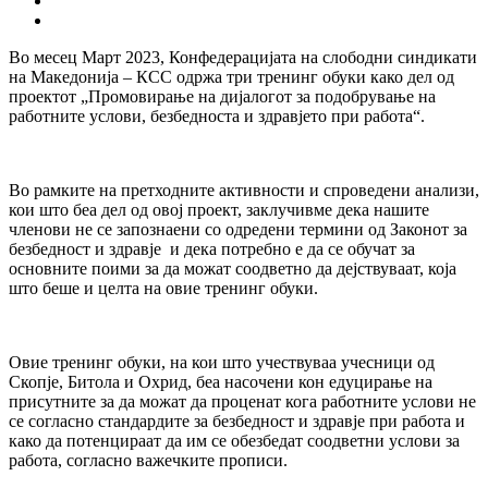
Во месец Март 2023, Конфедерацијата на слободни синдикати
на Македонија – КСС одржа три тренинг обуки како дел од
проектот „Промовирање на дијалогот за подобрување на
работните услови, безбедноста и здравјето при работа“.
Во рамките на претходните активности и спроведени анализи,
кои што беа дел од овој проект, заклучивме дека нашите
членови не се запознаени со одредени термини од Законот за
безбедност и здравје и дека потребно е да се обучат за
основните поими за да можат соодветно да дејствуваат, која
што беше и целта на овие тренинг обуки.
Овие тренинг обуки, на кои што учествуваа учесници од
Скопје, Битола и Охрид, беа насочени кон едуцирање на
присутните за да можат да проценат кога работните услови не
се согласно стандардите за безбедност и здравје при работа и
како да потенцираат да им се обезбедат соодветни услови за
работа, согласно важечките прописи.