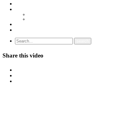
ГРАНСКИ СИНДИКАТИ
МЕЃУНАРОДНА СОРАБОТКА
СОЈУЗ НА САМОСТОЈНИ СИНДИКАТИ НА ХРВАТСКА (SSSH)
УНИЈА НА СЛОБОДНИ СИНДИКАТИ НА ЦРНА ГОРА (USSCG)
ВИДЕА
ГАЛЕРИЈА
Share this video