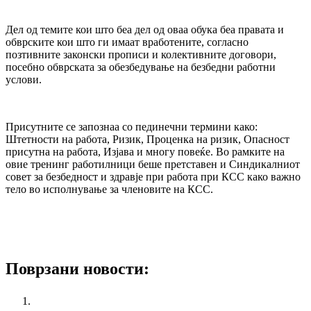
Дел од темите кои што беа дел од оваа обука беа правата и
обврските кои што ги имаат вработените, согласно
позтивните законски прописи и колективните договори,
посебно обврската за обезбедување на безбедни работни
услови.
Присутните се запознаа со пединечни термини како:
Штетности на работа, Ризик, Проценка на ризик, Опасност
присутна на работа, Изјава и многу повеќе. Во рамките на
овие тренинг работилници беше претставен и Синдикалниот
совет за безбедност и здравје при работа при КСС како важно
тело во исполнување за членовите на КСС.
Поврзани новости:
Националната кампања „365 работнички права за