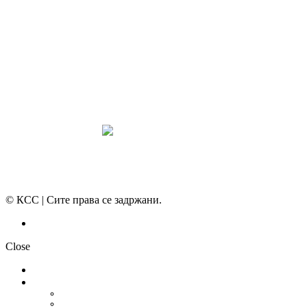
СИНДИКАТ НА 21-ви ВЕК
ПРЕГЛЕД НА МОТ
КОНВЕНЦИИ И ПРЕПОРАКИ ЗА БЗР
МИРНО РЕШАВАЊЕ НА СПОРОВИ
© КСС | Сите права се задржани.
Политика на приватност
Close
НОВОСТИ
ДОКУМЕНТИ
СТАТУТ
ПРОГРАМА