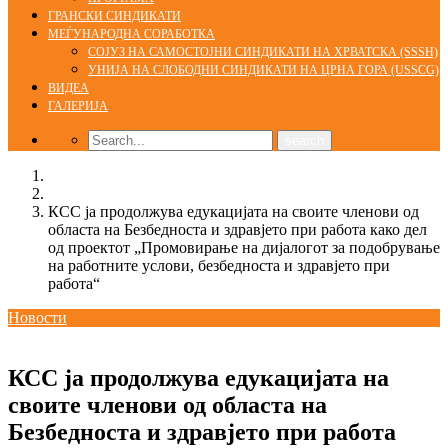
ГРАНСКИ СИНДИКАТИ
МЕЃУНАРОДНА СОРАБОТКА
СОЈУЗ НА САМОСТОЈНИ СИНДИКАТИ НА ХРВАТСКА (SSSH)
УНИЈА НА СЛОБОДНИ СИНДИКАТИ НА ЦРНА ГОРА (USSCG)
ВИДЕА
ГАЛЕРИЈА
Home
Новости
КСС ја продолжува едукацијата на своите членови од
областа на Безбедноста и здравјето при работа како дел
од проектот „Промовирање на дијалогот за подобрување
на работните услови, безбедноста и здравјето при
работа“
Новости
10/04/2023
kss
КСС ја продолжува едукацијата на
своите членови од областа на
Безбедноста и здравјето при работа