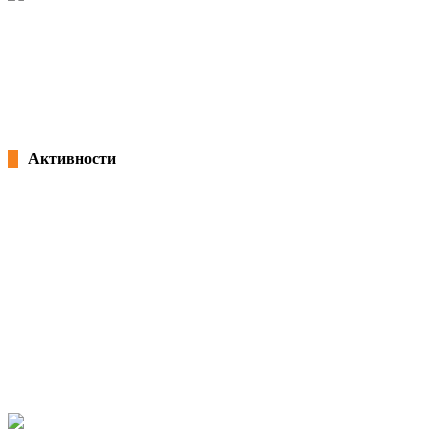
Потпишана „Декларација за партнерство и акција: Заедничка
посветеност за формализација на неформалната економија во Северна
Македонија“ и учество на панел на претседателот Благоја Ралповски
18/02/2026
kss
Активности