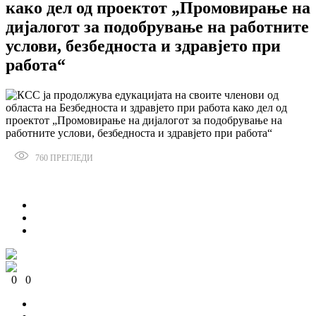
како дел од проектот „Промовирање на
дијалогот за подобрување на работните
услови, безбедноста и здравјето при
работа“
760
ПРЕГЛЕДИ
Сподели
0
0
0
0
0
0