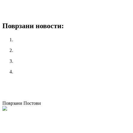
Поврзани новости:
КСС го одбележи 8 март под мотото „Не сакаме цвеќе,
сакаме поголеми права“
Се одржа третата синдикална школа во организација на
КСС
КСС ГИ ОБУЧУВА СВОИТЕ ЧЛЕНОВИ за примена на
мерките и протоколите за заштита од Ковид – 19
Работилница на КСС „Закони за вработените во јавниот
сектор и нивна практична примена “
претходен
Глобален монитор на МОТ за Ковид-19 и светот на
работата - 6то издание
следен
СВЕТСКИ ДЕН ЗА ПРИСТОЈНА РАБОТА
Поврзани Постови
Одржана национална работилница за корпоративно општествено
известување во Македонија
07/05/2026
kss