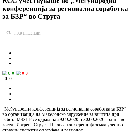
КСС учествуваше во „Меѓународна
конференција за регионална соработка
за БЗР“ во Струга
1.309
ПРЕГЛЕДИ
Сподели
0
0
0
0
0
0
„Меѓународна конференција за регионална соработка за БЗР“
во организација на Македонско здружение за заштита при
работа МЗЗПР се одржа на 29.09.2020 и 30.09.2020 година во
хотел „Изгрев“ Струга. На оваа конференција земаа учество
стручни експерти од земјава и регионот.