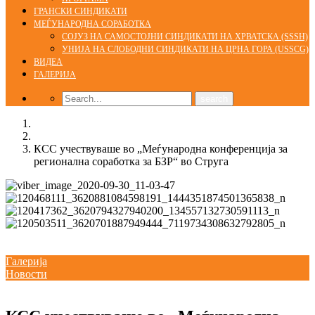
ГРАНСКИ СИНДИКАТИ
МЕЃУНАРОДНА СОРАБОТКА
СОЈУЗ НА САМОСТОЈНИ СИНДИКАТИ НА ХРВАТСКА (SSSH)
УНИЈА НА СЛОБОДНИ СИНДИКАТИ НА ЦРНА ГОРА (USSCG)
ВИДЕА
ГАЛЕРИЈА
Home
Галерија
КСС учествуваше во „Меѓународна конференција за
регионална соработка за БЗР“ во Струга
Галерија
Новости
30/09/2020