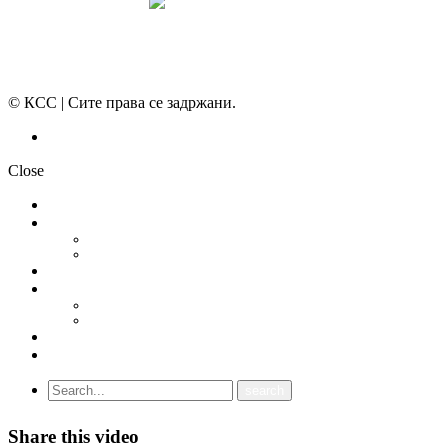
© КСС | Сите права се задржани.
Политика на приватност
Close
НОВОСТИ
ДОКУМЕНТИ
СТАТУТ
ПРОГРАМА
ГРАНСКИ СИНДИКАТИ
МЕЃУНАРОДНА СОРАБОТКА
СОЈУЗ НА САМОСТОЈНИ СИНДИКАТИ НА ХРВАТСКА (SSSH)
УНИЈА НА СЛОБОДНИ СИНДИКАТИ НА ЦРНА ГОРА (USSCG)
ВИДЕА
ГАЛЕРИЈА
Share this video