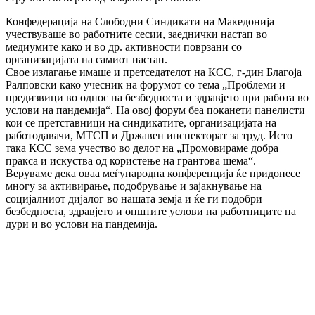
Конфедерација на Слободни Синдикати на Македонија
учествуваше во работните сесии, заеднички настап во
медиумите како и во др. активности поврзани со
организацијата на самиот настан.
Свое излагање имаше и претседателот на КСС, г-дин Благоја
Ралповски како учесник на форумот со тема „Проблеми и
предизвици во однос на безбедноста и здравјето при работа во
услови на пандемија“. На овој форум беа поканети панелисти
кои се претставници на синдикатите, организацијата на
работодавачи, МТСП и Државен инспекторат за труд. Исто
така КСС зема учество во делот на „Промовираме добра
пракса и искуства од користење на грантова шема“.
Веруваме дека оваа меѓународна конференција ќе придонесе
многу за активирање, подобрување и зајакнување на
социјалниот дијалог во нашата земја и ќе ги подобри
безбедноста, здравјето и општите услови на работниците па
дури и во услови на пандемија.