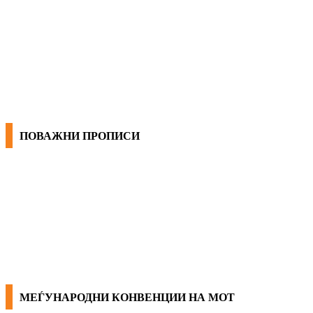
ОПШТИ КОЛЕКТИВНИ ДОГОВОРИ
ГРАНСКИ КОЛЕКТИВНИ ДОГОВОРИ
ПОВАЖНИ ПРОПИСИ
ЗАКОНИ ВО РМ
ПРИРАЧНИК ЗА РАБОТНИЧКИ ПРАВА
МЕЃУНАРОДНИ КОНВЕНЦИИ НА МОТ