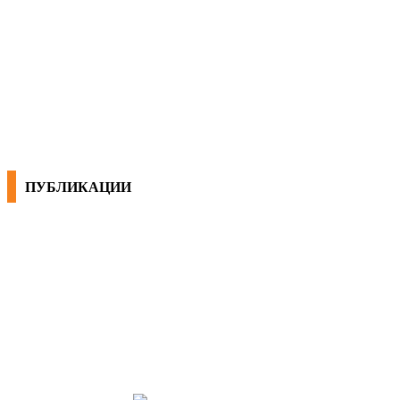
КОНВЕНЦИИ ВО РМ
ЕКОНОМСКО СОЦИЈАЛЕН СОВЕТ
ПУБЛИКАЦИИ
СИНДИКАТ НА 21-ви ВЕК
ПРЕГЛЕД НА МОТ
КОНВЕНЦИИ И ПРЕПОРАКИ ЗА БЗР
МИРНО РЕШАВАЊЕ НА СПОРОВИ