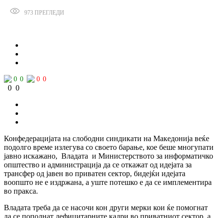
973
ПРЕГЛЕДИ
Сподели
0
0
0
0
0
0
Конфедерацијата на слободни синдикати на Македонија веќе
подолго време излегува со своето барање, кое беше многупати
јавно искажано, Владата и Министерството за информатичко
општество и администрација да се откажат од идејата за
трансфер од јавен во приватен сектор, бидејќи идејата
воопшто не е издржана, а уште потешко е да се имплементира
во пракса.
Владата треба да се насочи кон други мерки кои ќе помогнат
да се пополнат дефицитарните кадри во приватниот сектор, а