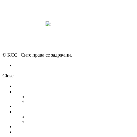
МИРНО РЕШАВАЊЕ НА СПОРОВИ
© КСС | Сите права се задржани.
Политика на приватност
Close
НОВОСТИ
ДОКУМЕНТИ
СТАТУТ
ПРОГРАМА
ГРАНСКИ СИНДИКАТИ
МЕЃУНАРОДНА СОРАБОТКА
СОЈУЗ НА САМОСТОЈНИ СИНДИКАТИ НА ХРВАТСКА (SSSH)
УНИЈА НА СЛОБОДНИ СИНДИКАТИ НА ЦРНА ГОРА (USSCG)
ВИДЕА
ГАЛЕРИЈА