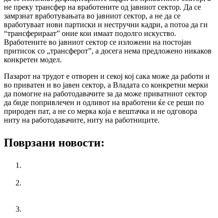
не преку трансфер на вработените од јавниот сектор. Да се
замрзнат вработувањата во јавниот сектор, а не да се
вработуваат нови партиски и нестручни кадри, а потоа да ги
“трансферираат” оние кои имаат подолго искуство.
Вработените во јавниот сектор се изложени на постојан
притисок со „трансферот”, а досега нема предложено никаков
конкретен модел.
Пазарот на трудот е отворен и секој кој сака може да работи и
во приватен и во јавен сектор, а Владата со конкретни мерки
да помогне на работодавачите за да може приватниот сектор
да биде попривлечен и одливот на вработени ќе се реши по
природен пат, а не со мерка која е вештачка и не одговора
ниту на работодавачите, ниту на работниците.
Поврзани новости:
Националната кампања „365 работнички права за
младите!“
Конференција на тема: Индустриските односи во
Европа: Поттикнување на еднаквоста при работа и
конвергенцијата во најразлични земји
Повеќе случаи на теренска работа за време на
топлотниот бран, КСС со претставка до Инспекторатот