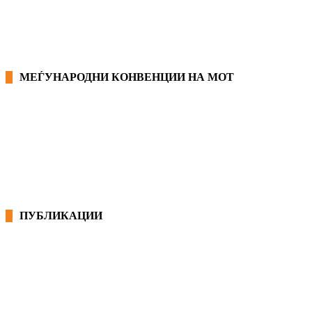
МЕЃУНАРОДНИ КОНВЕНЦИИ НА МОТ
КОНВЕНЦИИ ВО РМ
ЕКОНОМСКО СОЦИЈАЛЕН СОВЕТ
ПУБЛИКАЦИИ
СИНДИКАТ НА 21-ви ВЕК
ПРЕГЛЕД НА МОТ
КОНВЕНЦИИ И ПРЕПОРАКИ ЗА БЗР