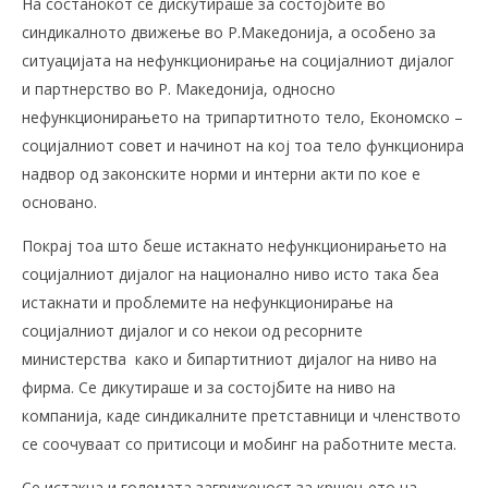
На состанокот се дискутираше за состојбите во
синдикалното движење во Р.Македонија, а особено за
ситуацијата на нефункционирање на социјалниот дијалог
и партнерство во Р. Македонија, односно
нефункционирањето на трипартитното тело, Економско –
социјалниот совет и начинот на кој тоа тело функционира
надвор од законските норми и интерни акти по кое е
основано.
Покрај тоа што беше истакнато нефункционирањето на
социјалниот дијалог на национално ниво исто така беа
истакнати и проблемите на нефункционирање на
социјалниот дијалог и со некои од ресорните
министерства како и бипартитниот дијалог на ниво на
фирма. Се дикутираше и за состојбите на ниво на
компанија, каде синдикалните претставници и членството
се соочуваат со притисоци и мобинг на работните места.
Се истакна и големата загриженост за кршењето на