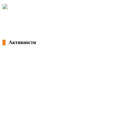
04/03/2026
kss
Потпишана „Декларација за партнерство и акција: Заедничка посветеност
18/02/2026
kss
Активности