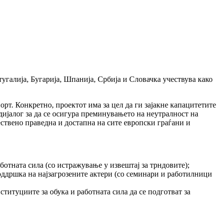
угалија, Бугарија, Шпанија, Србија и Словачка учествува како
рт. Конкретно, проектот има за цел да ги зајакне капацитетите
 дијалог за да се осигура преминувањето на неутралност на
ествено праведна и достапна на сите европски граѓани и
отната сила (со истражување у извештај за трндовите);
оддршка на најзагрозените актери (со семинари и работилници
титуциите за обука и работната сила да се подготват за