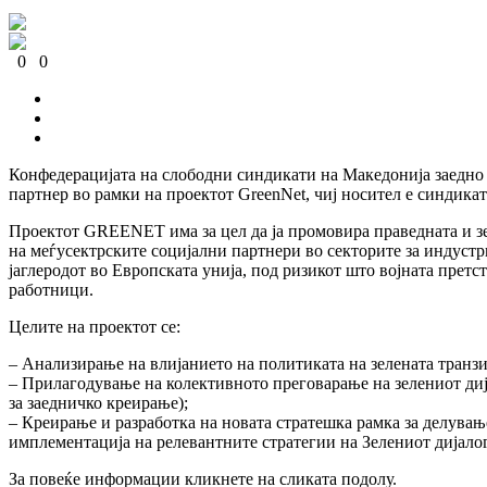
0
0
0
0
0
0
Конфедерацијата на слободни синдикати на Македонија заедно с
партнер во рамки на проектот GreenNet, чиј носител е синдикат
Проектот GREENET има за цел да ја промовира праведната и зеле
на меѓусектрските социјални партнери во секторите за индустри
јаглеродот во Европската унија, под ризикот што војната прет
работници.
Целите на проектот се:
– Анализирање на влијанието на политиката на зелената транзи
– Прилагодување на колективното преговарање на зелениот диј
за заедничко креирање);
– Креирање и разработка на новата стратешка рамка за делување
имплементација на релевантните стратегии на Зелениот дијало
За повеќе информации кликнете на сликата подолу.