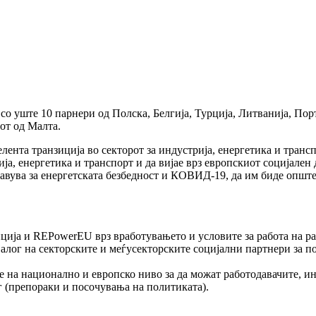
о уште 10 парнери од Полска, Белгија, Турција, Литванија, Порт
от од Малта.
нта транзиција во секторот за индустрија, енергетика и транспо
ја, енергетика и транспорт и да вијае врз европскиот социјален
ставува за енергетската безбедност и КОВИД-19, да им биде општ
ција и REPowerEU врз вработувањето и условите за работа на раб
алог на секторските и меѓусекторските социјални партнери за п
 на национално и европско ниво за да можат работодавачите, инс
г (препораки и посочувања на политиката).