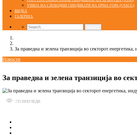
СОЈУЗ НА САМОСТОЈНИ СИНДИКАТИ НА ХРВАТСКА (SSSH)
УНИЈА НА СЛОБОДНИ СИНДИКАТИ НА ЦРНА ГОРА (USSCG)
ВИДЕА
ГАЛЕРИЈА
Home
Новости
За праведна и зелена транзиција во секторот енергетика, 
Новости
18/01/2024
kss
За праведна и зелена транзиција во сек
735
ПРЕГЛЕДИ
Сподели