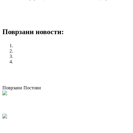
Поврзани новости:
Националната кампања „365 работнички права за младите
Конференција на тема: Индустриските односи во Европа: 
КСС порачува да се почитуваат мерките и препораките за
Изгубена е контролата за извршување на инспекциски на
претходен
ФИНАЛНА ПУБЛИКАЦИЈА И МИНИ ПРИРАЧНИЦИ ОД ПР
(ЕРСи) – Supporting the Public Services Sector for Establishing a
следен
Одржана втората национална работилница како дел од
Поврзани Постови
Одржана национална работилница за корпоративно општествено известу
07/05/2026
kss
КСС дел од Годишната конференција на EZA во Брисел: „Социјална правд