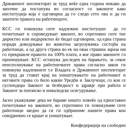
Државниот инспекторат за труд веќе една година никако да
започне да постапува во согласност со законите како
институција која е одговорна да го следи сето ова и да ги
заштити правата на работниците.
КСС ги повикува сите надлежни институции да го
почитуваат и спроведуваат законот, во спротивно сите тие
директно или индиректно ќе бидат одговорни, од една страна
поради доведување во животна загрозувачка состојба на
работници, а од друга страна во ек на оваа страшна зараза им
го прекршиле правото на 100% плата, а кое право законите го
пропишуваат. КСС останува доследен на барањето, за секое
неисполнување на работничките права согласно закон ги
повикува надлежните т.е Владата и Државниот инспекторат
за труд да стават крај на уништувањето на работникот и
неговите права со било какви Уредби и Заклучоци, со кои се
суспендира Законот за безбедност и здравје при работа и
Законот за пензиско и инвалидско осигурување.
Јасно укажуваме дека не бараме ништо повеќе од едноставно
почитување на законите, во спротивно ги повикуваме сите
работници заедно да си ги одбраниме нашите права кои
секојдневно се кршат и уништуваат.
Конфедерација на слободни