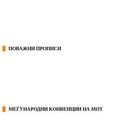
ОПШТИ КОЛЕКТИВНИ ДОГОВОРИ
ГРАНСКИ КОЛЕКТИВНИ ДОГОВОРИ
ПОВАЖНИ ПРОПИСИ
ЗАКОНИ ВО РМ
ПРИРАЧНИК ЗА РАБОТНИЧКИ ПРАВА
МЕЃУНАРОДНИ КОНВЕНЦИИ НА МОТ
КОНВЕНЦИИ ВО РМ
ЕКОНОМСКО СОЦИЈАЛЕН СОВЕТ