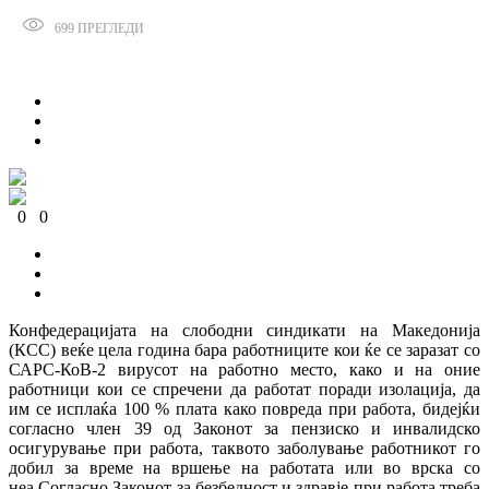
699
ПРЕГЛЕДИ
Сподели
0
0
0
0
0
0
Конфедерацијата на слободни синдикати на Македонија
(КСС) веќе цела година бара работниците кои ќе се заразат со
САРС-КоВ-2 вирусот на работно место, како и на оние
работници кои се спречени да работат поради изолација, да
им се исплаќа 100 % плата како повреда при работа, бидејќи
согласно член 39 од Законот за пензиско и инвалидско
осигурување при работа, таквото заболување работникот го
добил за време на вршење на работата или во врска со
неа.Согласно Законот за безбедност и здравје при работа треба