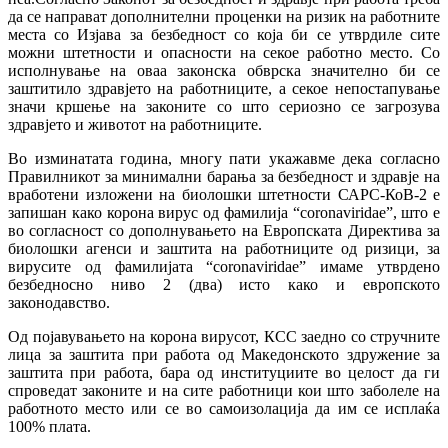
да се направат дополнителни проценки на ризик на работните
места со Изјава за безбедност со која би се утврдиле сите
можни штетности и опасности на секое работно место. Со
исполнување на оваа законска обврска значително би се
заштитило здравјето на работниците, а секое непостапување
значи кршење на законите со што сериозно се загрозува
здравјето и животот на работниците.
Во изминатата година, многу пати укажавме дека согласно
Правилникот за минимални барања за безбедност и здравје на
вработени изложени на биолошки штетности САРС-КоВ-2 е
запишан како корона вирус од фамилија “coronaviridae”, што е
во согласност со дополнувањето на Европската Директива за
биолошки агенси и заштита на работниците од ризици, за
вирусите од фамилијата “coronaviridae” имаме утврдено
безбедносно ниво 2 (два) исто како и европското
законодавство.
Од појавувањето на корона вирусот, КСС заедно со стручните
лица за заштита при работа од Македонското здружение за
заштита при работа, бара од институциите во целост да ги
спроведат законите и на сите работници кои што заболеле на
работното место или се во самоизолација да им се исплаќа
100% плата.