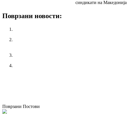
синдикати на Македонија
Поврзани новости:
Националната кампања „365 работнички права за
младите!“
Конференција на тема: Индустриските односи во
Европа: Поттикнување на еднаквоста при работа и
конвергенцијата во најразлични земји
КСС порачува да се почитуваат мерките и препораките
за заштита на работниците за време на топлотен бран
Изгубена е контролата за извршување на инспекциски
надзор
претходен
МОТ: Водечките светски експерти бараат
заштитата на здравјето и безбедноста при работа да биде
темелно право
следен
Барањето на КСС за повисока минимална плата не е
прифатено од Владата и работодавачите
Поврзани Постови
Одржана национална работилница за корпоративно општествено
известување во Македонија