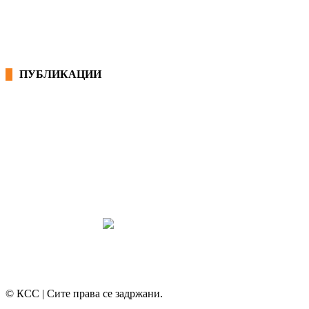
ПУБЛИКАЦИИ
СИНДИКАТ НА 21-ви ВЕК
ПРЕГЛЕД НА МОТ
КОНВЕНЦИИ И ПРЕПОРАКИ ЗА БЗР
МИРНО РЕШАВАЊЕ НА СПОРОВИ
© КСС | Сите права се задржани.