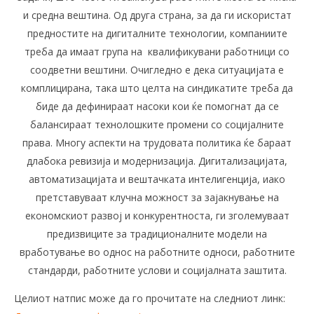
и средна вештина. Од друга страна, за да ги искористат
предностите на дигиталните технологии, компаниите
треба да имаат група на квалификувани работници со
соодветни вештини. Очигледно е дека ситуацијата е
комплицирана, така што целта на синдикатите треба да
биде да дефинираат насоки кои ќе помогнат да се
балансираат технолошките промени со социјалните
права. Многу аспекти на трудовата политика ќе бараат
длабока ревизија и модернизација. Дигитализацијата,
автоматизацијата и вештачката интелигенција, иако
претставуваат клучна можност за зајакнување на
економскиот развој и конкурентноста, ги зголемуваат
предизвиците за традиционалните модели на
вработување во однос на работните односи, работните
стандарди, работните услови и социјалната заштита.
Целиот натпис може да го прочитате на следниот линк: