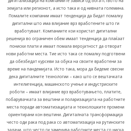
дигитализација на компаниите зависи од богатството на
земјата или регионот, а исто така и од нивната големина.
Помалите компании имаат тенденција да бидат помалку
дигитални што има влијание врз вработените што ги
вработуваат. Компаниите кои користат дигитални
решенија во ограничен обем имаат тенденција да плаќаат
пониски плати и имаат помала веројатност да отворат
нови работни места. Тие исто така се помалку подготвени
да обезбедат курсеви за обука на своите вработени за
време на пандемијата. Исто така, мора да бидеме свесни
дека дигиталните технологии – како што се вештачката
интелигенција, машинското учење и индустриските
роботи – имаат влијание врз вработувањето, платите,
побарувачката за вештини и поларизацијата на работните
места поради автоматизацијата и технолошките промени
ориентирани кон вештини. Дигиталната трансформација
често оди рака под рака со автоматизација на рутинските
задачи, што често ги заменува работните места со ниска