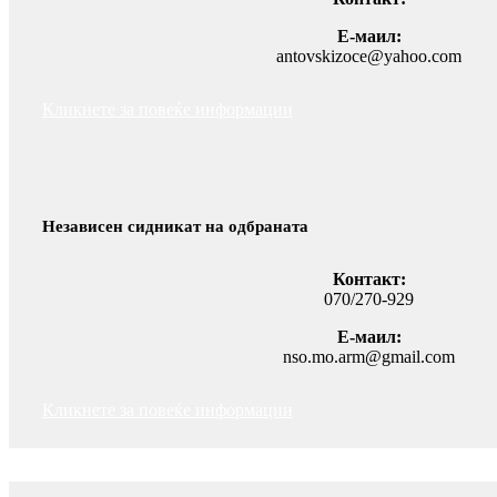
Е-маил:
antovskizoce@yahoo.com
Кликнете за повеќе информации
Независен сидникат на одбраната
Контакт:
070/270-929
Е-маил:
nso.mo.arm@gmail.com
Кликнете за повеќе информации