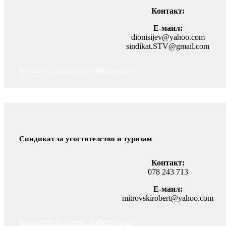
Контакт:
Е-маил:
dionisijev@yahoo.com
sindikat.STV@gmail.com
Кликнете за повеќе информации
Синдикат за угостителство и туризам
Контакт:
078 243 713
Е-маил:
mitrovskirobert@yahoo.com
Кликнете за повеќе информации