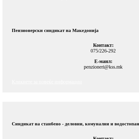
Пензионерски синдикат на Македонија
Контакт:
075/226-292
Е-маил:
penzioneri@kss.mk
Кликнете за повеќе информации
Синдикат на станбено - деловни, комунални и водостопа
Контакт: