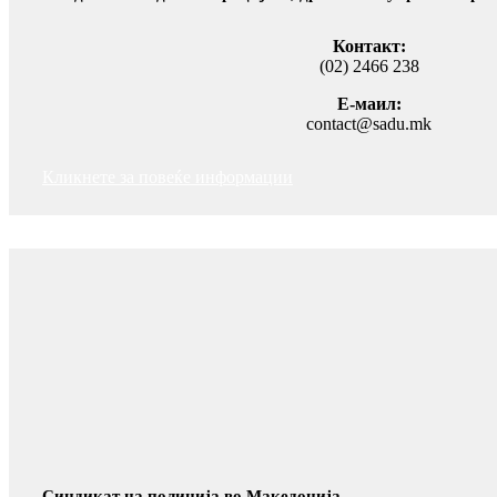
Контакт:
(02) 2466 238
Е-маил:
contact@sadu.mk
Кликнете за повеќе информации
Синдикат на полиција во Македонија