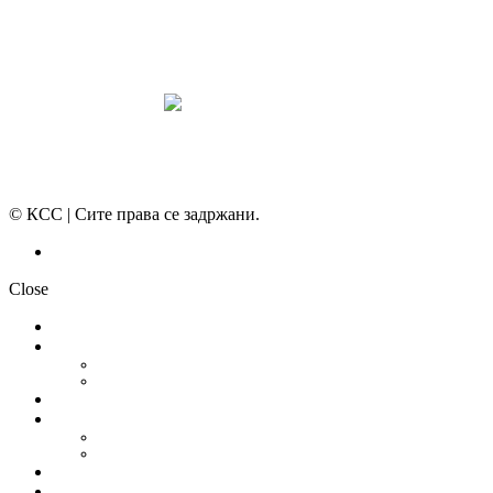
МИРНО РЕШАВАЊЕ НА СПОРОВИ
© КСС | Сите права се задржани.
Политика на приватност
Close
НОВОСТИ
ДОКУМЕНТИ
СТАТУТ
ПРОГРАМА
ГРАНСКИ СИНДИКАТИ
МЕЃУНАРОДНА СОРАБОТКА
СОЈУЗ НА САМОСТОЈНИ СИНДИКАТИ НА ХРВАТСКА (SSSH)
УНИЈА НА СЛОБОДНИ СИНДИКАТИ НА ЦРНА ГОРА (USSCG)
ВИДЕА
ГАЛЕРИЈА