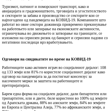
Туризмот, патниот и поморскиот транспорт, како и
авијацијата и градежништвото, трговијата и угостителството
и секторите за забава и производство се секторите кои се
најпогодени од пандемијата на КОВИД-19. Компаниите што
работат во овие сектори доживеаја привремено прекинување
на работењето или запирање на економските активности,
ограничувања во движењето и затворање на границите, се
изложени на сериозен ризик од банкрот и сериозни падови со
негативни последици врз вработувањето.
Одговори на синдикатите во време на КОВИД-19
Работниците како активен играч во социјалниот дијалог: 108
од 133 земји или 81% го користеле социјалниот дијалог како
одговор на пандемијата за да постигнат консензус за
насочените мерки за заштита на работниците и
претпријатијата.
Барем една форма на социјален дијалог, дали бипартитен или
трипартитен, или и двете, биле користени во 100% од земјите
од Арапската држава, 88% во азиските земји, 84% во земјите
во Европа и Централна Азија, 77% во африканските земји, а