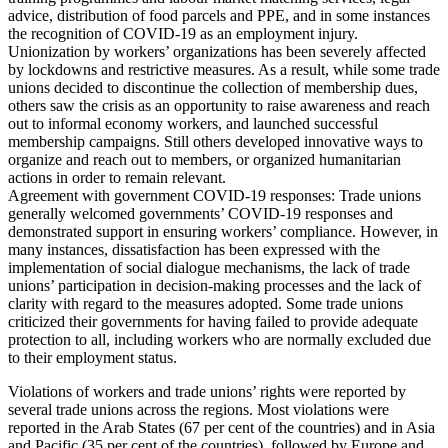
advice, distribution of food parcels and PPE, and in some instances
the recognition of COVID-19 as an employment injury.
Unionization by workers’ organizations has been severely affected
by lockdowns and restrictive measures. As a result, while some trade
unions decided to discontinue the collection of membership dues,
others saw the crisis as an opportunity to raise awareness and reach
out to informal economy workers, and launched successful
membership campaigns. Still others developed innovative ways to
organize and reach out to members, or organized humanitarian
actions in order to remain relevant.
Agreement with government COVID-19 responses: Trade unions
generally welcomed governments’ COVID-19 responses and
demonstrated support in ensuring workers’ compliance. However, in
many instances, dissatisfaction has been expressed with the
implementation of social dialogue mechanisms, the lack of trade
unions’ participation in decision-making processes and the lack of
clarity with regard to the measures adopted. Some trade unions
criticized their governments for having failed to provide adequate
protection to all, including workers who are normally excluded due
to their employment status.
Violations of workers and trade unions’ rights were reported by
several trade unions across the regions. Most violations were
reported in the Arab States (67 per cent of the countries) and in Asia
and Pacific (35 per cent of the countries), followed by Europe and