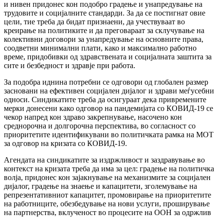
и нивен придонес кон подобро градење и унапредување на
трудовите и социјалните стандарди. За да се постигнат овие
цели, тие треба да бидат признаени, да учествуваат во
креирање на политиките и да преговараат за склучување на
колективни договори за унапредување на основните права,
соодветни минимални плати, како и максимално работно
време, придобивки од здравствената и социјалната заштита за
сите и безбедност и здравје при работа.
За подобра иднина потребни се одговори од глобален размер
засновани на ефективен социјален дијалог и здрави меѓусебни
односи. Синдикатите треба да осигураат дека привремените
мерки донесени како одговор на пандемијата со КОВИД-19 се
чекор напред кон здраво закрепнување, насочено кон
среднорочна и долгорочна перспектива, во согласност со
приоритетите идентификувани во политичката рамка на МОТ
за одговор на кризата со КОВИД-19.
Агендата на синдикатите за издржливост и заздравување во
контекст на кризата треба да има за цел: градење на политичка
волја, придонес кон зајакнување на механизмите за социјален
дијалог, градење на знаење и капацитети, зголемување на
репрезентативниот капацитет, промовирање на приоритетите
на работниците, обезбедување на нови услуги, проширување
на партнерства, вклученост во процесите на ООН за одржлив