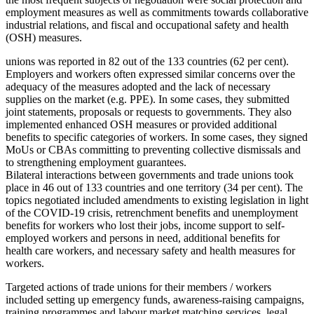
employment measures as well as commitments towards collaborative
industrial relations, and fiscal and occupational safety and health
(OSH) measures.
unions was reported in 82 out of the 133 countries (62 per cent).
Employers and workers often expressed similar concerns over the
adequacy of the measures adopted and the lack of necessary
supplies on the market (e.g. PPE). In some cases, they submitted
joint statements, proposals or requests to governments. They also
implemented enhanced OSH measures or provided additional
benefits to specific categories of workers. In some cases, they signed
MoUs or CBAs committing to preventing collective dismissals and
to strengthening employment guarantees.
Bilateral interactions between governments and trade unions took
place in 46 out of 133 countries and one territory (34 per cent). The
topics negotiated included amendments to existing legislation in light
of the COVID-19 crisis, retrenchment benefits and unemployment
benefits for workers who lost their jobs, income support to self-
employed workers and persons in need, additional benefits for
health care workers, and necessary safety and health measures for
workers.
Targeted actions of trade unions for their members / workers
included setting up emergency funds, awareness-raising campaigns,
training programmes and labour market matching services, legal