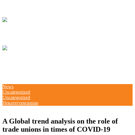
Одржана национална работилница за корпоративно општествено
известување во Македонија
07/05/2026
kss
КСС дел од Годишната конференција на EZA во Брисел: „Социјална
правда во Европа која повторно се вооружува“
04/03/2026
kss
Потпишана „Декларација за партнерство и акција: Заедничка
посветеност за формализација на неформалната економија во Северна
Македонија“ и учество на панел на претседателот Благоја Ралповски
18/02/2026
kss
News
Uncategorized
Uncategorized
Некатегоризиран
02/02/2021
A Global trend analysis on the role of
trade unions in times of COVID-19