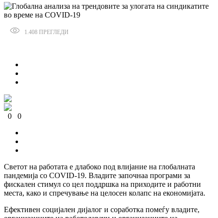
1.408
ПРЕГЛЕДИ
Сподели
0
0
0
0
0
0
Светот на работата е длабоко под влијание на глобалната
пандемија со COVID-19. Владите започнаа програми за
фискален стимул со цел поддршка на приходите и работни
места, како и спречување на целосен колапс на економијата.
Ефективен социјален дијалог и соработка помеѓу владите,