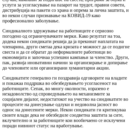
услуги за усогласување на пазарот на трудот, правни совети,
дистрибуција на пакети со храна и опрема за лична заштита, и
во некои случаи признавање на КОВИД-19 како
професионално заболување.
Синдикалното здружување на работниците е сериозно
погодено од ограничувачките мерки. Како резултат на тоа,
додека некои синдикати решија да ја прекинат наплатата на
членарина, други сметаа дека кризата е можност да се подигне
свеста и да се обратат до неформалните работници во
економијата и започнаа успешни кампањи за членство. Други,
пак, развија иновативни начини за организирање и допирање
до членовите или организирани хуманитарни акции.
Синдикатите генерално ги поздравија одговорите на владите
и покажаа поддршка во обезбедувањето усогласеност на
работниците. Сепак, во многу околности, изразено е
незадоволство од спроведувањето на механизмите за
социјален дијалог, недостатокот на учество на синдикатите во
процесите на донесување одлуки и недоволна јасност во
однос на донесените мерки. Некои синдикати ги критикуваа
своите влади дека не обезбедиле соодветна заштита за сите,
вклучително и за работниците кои вообичаено се исклучени
поради нивниот статус на вработување.