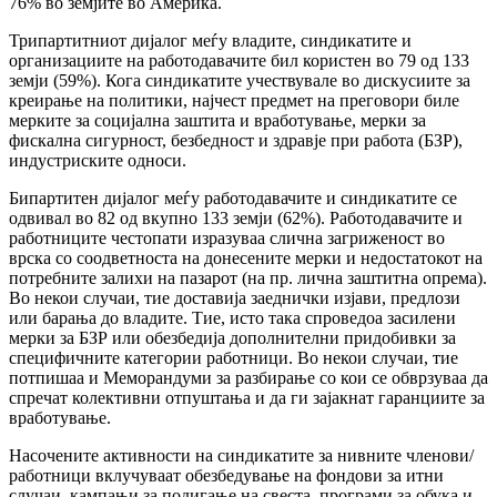
76% во земјите во Америка.
Трипартитниот дијалог меѓу владите, синдикатите и
организациите на работодавачите бил користен во 79 од 133
земји (59%). Кога синдикатите учествувале во дискусиите за
креирање на политики, најчест предмет на преговори биле
мерките за социјална заштита и вработување, мерки за
фискална сигурност, безбедност и здравје при работа (БЗР),
индустриските односи.
Бипартитен дијалог меѓу работодавачите и синдикатите се
одвивал во 82 од вкупно 133 земји (62%). Работодавачите и
работниците честопати изразуваа слична загриженост во
врска со соодветноста на донесените мерки и недостатокот на
потребните залихи на пазарот (на пр. лична заштитна опрема).
Во некои случаи, тие доставија заеднички изјави, предлози
или барања до владите. Тие, исто така спроведоа засилени
мерки за БЗР или обезбедија дополнителни придобивки за
специфичните категории работници. Во некои случаи, тие
потпишаа и Меморандуми за разбирање со кои се обврзуваа да
спречат колективни отпуштања и да ги зајакнат гаранциите за
вработување.
Насочените активности на синдикатите за нивните членови/
работници вклучуваат обезбедување на фондови за итни
случаи, кампањи за подигање на свеста, програми за обука и