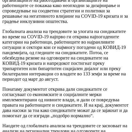
организациите на работодавачи и организациите на
работниците се покажаа како неопходни за дизајнирање и
спроведување на соодветни стратегии и политики за
решавање на негативното влијание на COVID-19 кризата и за
градење инклузивни општества.
Глобалната анализа на трендовите за улогата на синдикатите
во време на COVID-19 најпрво ги открива најпогодените
категории на работници, работниците во најранливите
ситуации и сектори кои се најмногу погодени од КОВИД-19
пандемијата, од гледиште на синдикатите. Потоа, се
обезбедува резиме на одговорите на синдикатите на
КОВИД-19 кризата и напредокот постигнат преку
трипартитен или бипартитен социјален дијалог или преку
билатерални интеракции со владите во 133 земји за време на
периодот од март до август.
Понатаму документот открива дали синдикатите се
согласуваат со економските и социјалните мерки
имплементирани од нивните влади, и дали се повредуваа
правата на работниците и синдикатите. И на крај, документот
дава насоки за тоа како синдикатите можат да се зајакнат и да
помогнат да се изгради „подобро нормално“.
Наодите од глобалната анализа на трендовите се засноваат на
анализи на регионални трендови на одговорите на