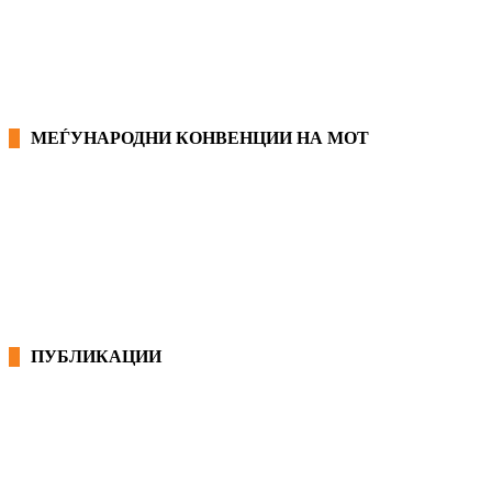
ПРИРАЧНИК ЗА РАБОТНИЧКИ ПРАВА
МЕЃУНАРОДНИ КОНВЕНЦИИ НА МОТ
КОНВЕНЦИИ ВО РМ
ЕКОНОМСКО СОЦИЈАЛЕН СОВЕТ
ПУБЛИКАЦИИ
СИНДИКАТ НА 21-ви ВЕК
ПРЕГЛЕД НА МОТ
КОНВЕНЦИИ И ПРЕПОРАКИ ЗА БЗР