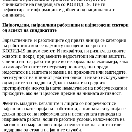
синдикатите на пандемијата со КОВИД-19. Тие ги
рефлектираат информациите добиени од националните
синдикати.
Најпогодени, најранливи работници и најпогодени сектори
од аспект на синдикатите
Здравствените и работниците од првата линија се категории
на работници кои се најмногу погодени од кризата
КОВИД-19 ширум светот. И покрај тоа, ги ризикуваа своите
животи и покрај пријавените недостатоци на лична заштита.
Слично на тоа, работниците во неформалната економија, како
и самовработените се несразмерно погодени поради
недостаток на заштита и замена на приходите или заштедите,
несигурност на нивниот работен однос и нивно исклучување
од мерките за поддршка. Додека малите и средните
претпријатија искусија нагло намалување на побарувачката и
приходите, ако не и целосен прекин на нивната активност.
Жените, младите, бегалците и лицата со попреченост се
најранлива категорија на работници, а нивната ситуација се
должи пред се на неформалната и несигурната природа на
извршената работа, лошите работни услови, изложеноста на
насилство и маргинализација и недостаток на заштита или
поддршка од страна на јавните служби.