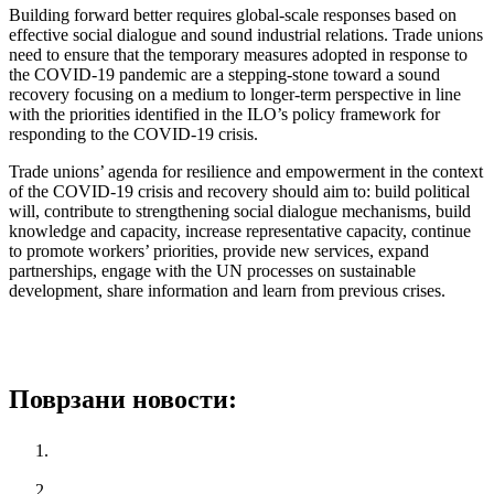
Building forward better requires global-scale responses based on
effective social dialogue and sound industrial relations. Trade unions
need to ensure that the temporary measures adopted in response to
the COVID-19 pandemic are a stepping-stone toward a sound
recovery focusing on a medium to longer-term perspective in line
with the priorities identified in the ILO’s policy framework for
responding to the COVID-19 crisis.
Trade unions’ agenda for resilience and empowerment in the context
of the COVID-19 crisis and recovery should aim to: build political
will, contribute to strengthening social dialogue mechanisms, build
knowledge and capacity, increase representative capacity, continue
to promote workers’ priorities, provide new services, expand
partnerships, engage with the UN processes on sustainable
development, share information and learn from previous crises.
A Global trend analysis on the role of trade unions in times of
COVID-19
Поврзани новости:
“Employment and Social Affairs Platform (ESAP) Kick Off
Conference”
КСС бара Владата да се откаже од режиски трошоци во