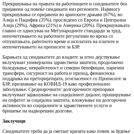
Прекршувања на правата на работниците и синдикатите беа
пријавени од повеќе синдикати низ регионите. Најмногу
прекршувања се пријавени во арапските држави (67%), во
Азија и Пацифик (35%), проследено со Европа и Централна
Азија (29%), Африка (21%) и Америка (20%). Прекршувањата
главно се однесуваа на Меѓународните стандарди за труд,
непочитувањето на работните регулативи во врска со
отпуштањата, работното време и исплатата на платите и
непочитувањето на прописите за БЗР.
Барањата од синдикатите до владите за итно дејствување
вклучуваат универзална здравствена заштита, продолжено
боледување, невработеност и семејни бенефиции, парични
трансфери, сигурност на работа и приход, финансиска
поддршка на претпријатијата, усогласеност со Прописите за
БЗР, признавање на КОВИД-19 како професионално
заболување. Среднорочните/ долгорочните препораки
вклучуваат зајакнување на социјалниот дијалог, проширување
на опфатот за социјална заштита, вложување на долгорочни
активности во социјалните и здравствените услуги и
бришење на надворешни долгови.
Заклучоци
Синдикатите треба да ја сметаат кризата како повик за будење