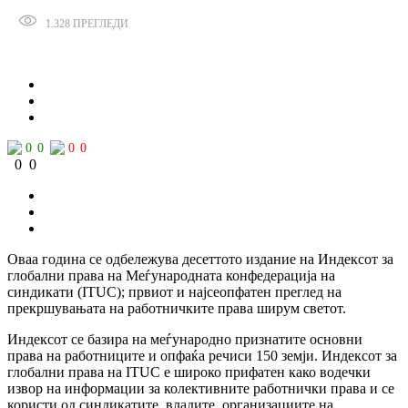
1.328
ПРЕГЛЕДИ
Сподели
0
0
0
0
0
0
Оваа година се одбележува десеттото издание на Индексот за
глобални права на Меѓународната конфедерација на
синдикати (ITUC); првиот и најсеопфатен преглед на
прекршувањата на работничките права ширум светот.
Индексот се базира на меѓународно признатите основни
права на работниците и опфаќа речиси 150 земји. Индексот за
глобални права на ITUC е широко прифатен како водечки
извор на информации за колективните работнички права и се
користи од синдикатите, владите, организациите на