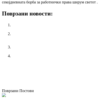
секојдневната борба за работнички права ширум светот .
Поврзани новости:
Националната кампања „365 работнички права за
младите!“
Конференција на тема: Индустриските односи во
Европа: Поттикнување на еднаквоста при работа и
конвергенцијата во најразлични земји
КСС порачува да се почитуваат мерките и препораките
за заштита на работниците за време на топлотен бран
Изгубена е контролата за извршување на инспекциски
надзор
претходен
ФОРМИРАЊЕ НА ЕВРОПСКИ РАБОТНИЧКИ
СОВЕТИ ВО ЈАВНИОТ СЕКТОР: Заклучоци од фазата на
истражување
следен
Прва национална работилница како дел од проектот
ЕФАД
Поврзани Постови
Одржана национална работилница за корпоративно општествено
известување во Македонија