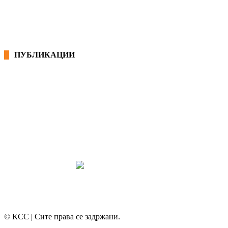
ПУБЛИКАЦИИ
СИНДИКАТ НА 21-ви ВЕК
ПРЕГЛЕД НА МОТ
КОНВЕНЦИИ И ПРЕПОРАКИ ЗА БЗР
МИРНО РЕШАВАЊЕ НА СПОРОВИ
© КСС | Сите права се задржани.