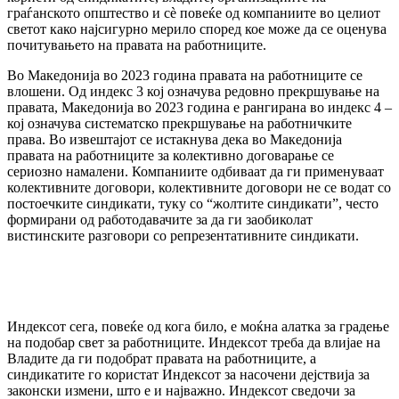
граѓанското општество и сè повеќе од компаниите во целиот
светот како најсигурно мерило според кое може да се оценува
почитувањето на правата на работниците.
Во Македонија во 2023 година правата на работниците се
влошени. Од индекс 3 кој означува редовно прекршување на
правата, Македонија во 2023 година е рангирана во индекс 4 –
кој означува систематско прекршување на работничките
права. Во извештајот се истакнува дека во Македонија
правата на работниците за колективно договарање се
сериозно намалени. Компаниите одбиваат да ги применуваат
колективните договори, колективните договори не се водат со
постоечките синдикати, туку со “жолтите синдикати”, често
формирани од работодавачите за да ги заобиколат
вистинските разговори со репрезентативните синдикати.
Индексот сега, повеќе од кога било, е моќна алатка за градење
на подобар свет за работниците. Индексот треба да влијае на
Владите да ги подобрат правата на работниците, а
синдикатите го користат Индексот за насочени дејствија за
законски измени, што е и најважно. Индексот сведочи за