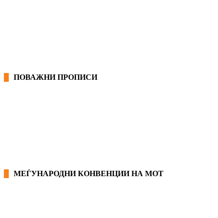
ОПШТИ КОЛЕКТИВНИ ДОГОВОРИ
ГРАНСКИ КОЛЕКТИВНИ ДОГОВОРИ
ПОВАЖНИ ПРОПИСИ
ЗАКОНИ ВО РМ
ПРИРАЧНИК ЗА РАБОТНИЧКИ ПРАВА
МЕЃУНАРОДНИ КОНВЕНЦИИ НА МОТ
КОНВЕНЦИИ ВО РМ
ЕКОНОМСКО СОЦИЈАЛЕН СОВЕТ